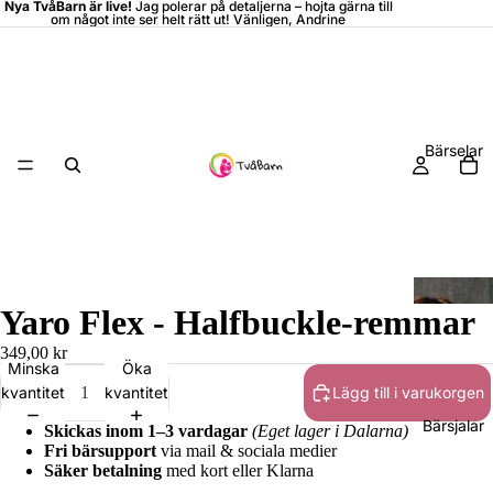
Nya TvåBarn är live!
Jag polerar på detaljerna –
hojta
gärna till
om något inte ser helt rätt ut! Vänligen, Andrine
Bärselar
Yaro Flex - Halfbuckle-remmar
349,00 kr
Minska
Öka
kvantitet
kvantitet
Lägg till i varukorgen
Bärsjalar
Skickas inom 1–3 vardagar
(Eget lager i Dalarna)
Fri bärsupport
via mail & sociala medier
Säker betalning
med kort eller Klarna