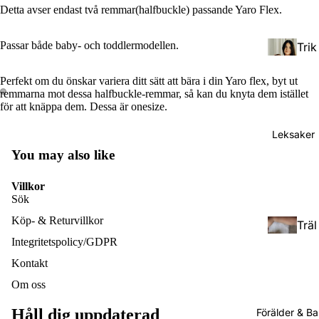
Detta avser endast två remmar(halfbuckle) passande Yaro Flex.
Passar både baby- och toddlermodellen.
Trik
åsja
Perfekt om du önskar variera ditt sätt att bära i din Yaro flex, byt ut
lar
remmarna mot dessa halfbuckle-remmar, så kan du knyta dem istället
för att knäppa dem. Dessa är onesize.
Väv
Leksaker
da
You may also like
bär
Tod
sjal
Villkor
dler
ar
Sök
(Stö
Köp- & Returvillkor
Träl
rre
Rin
Integritetspolicy/GDPR
eks
barn
gsja
ake
)
Kontakt
lar
r
Om oss
Pres
Håll dig uppdaterad
Förälder & B
Doc
cho