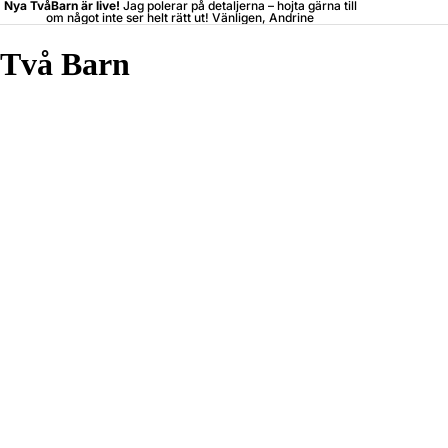
Nya TvåBarn är live!
Jag polerar på detaljerna –
hojta
gärna till
om något inte ser helt rätt ut! Vänligen, Andrine
Två Barn