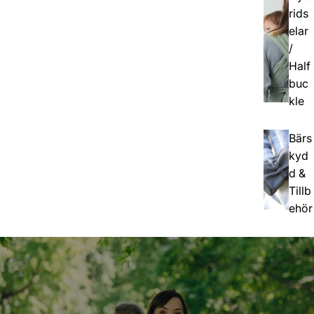
rids
elar
/
Half
buc
kle
Bärs
kyd
d &
Tillb
ehör