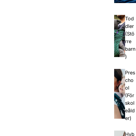
Tod
dler
(Stö
rre
barn
)
Pres
cho
ol
(För
skol
eåld
er)
Hyb