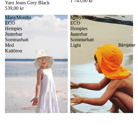
1 745,00 kr
Yaro Jeans Grey Black
539,00 kr
ManyMonths
ManyMonths
ECO
ECO
Hempies
Hempies
Justerbar
Justerbar
Sommarhatt
Sommarhatt
Bärsjalar
Med
Light
Kattöron