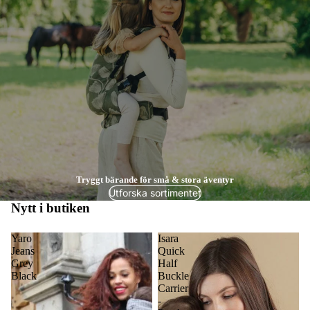
Tryggt bärande för små & stora äventyr
Utforska sortimentet
Nytt i butiken
Yaro
Isara
Jeans
Quick
Grey
Half
Black
Buckle
Carrier
-