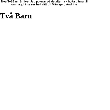
Nya TvåBarn är live!
Jag polerar på detaljerna –
hojta
gärna till
om något inte ser helt rätt ut! Vänligen, Andrine
Två Barn