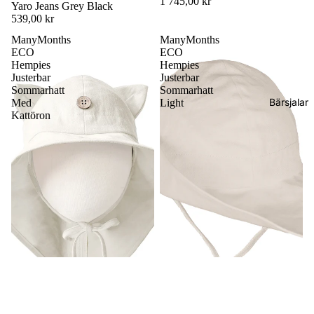
1 745,00 kr
Yaro Jeans Grey Black
539,00 kr
ManyMonths
ManyMonths
ECO
ECO
Hempies
Hempies
Justerbar
Justerbar
Sommarhatt
Sommarhatt
Bärsjalar
Med
Light
Kattöron