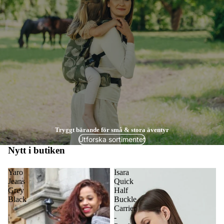
Tryggt bärande för små & stora äventyr
Utforska sortimentet
Nytt i butiken
Yaro
Isara
Jeans
Quick
Grey
Half
Black
Buckle
Carrier
-