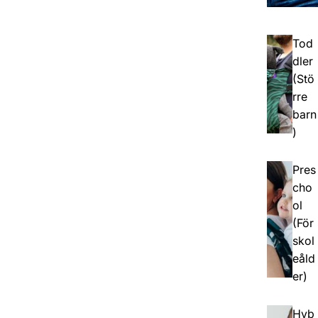
Tod
dler
(Stö
rre
barn
)
Pres
cho
ol
(För
skol
eåld
er)
Hyb