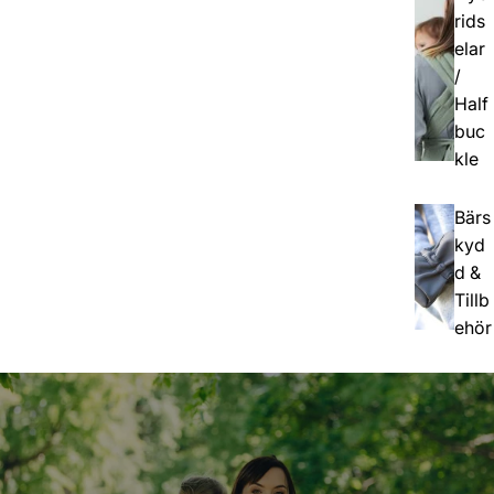
rids
elar
/
Half
buc
kle
Bärs
kyd
d &
Tillb
ehör