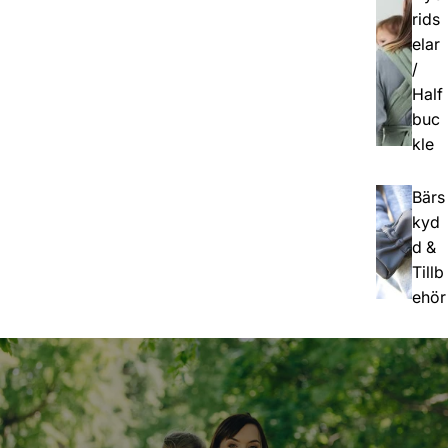
rids
elar
/
Half
buc
kle
Bärs
kyd
d &
Tillb
ehör