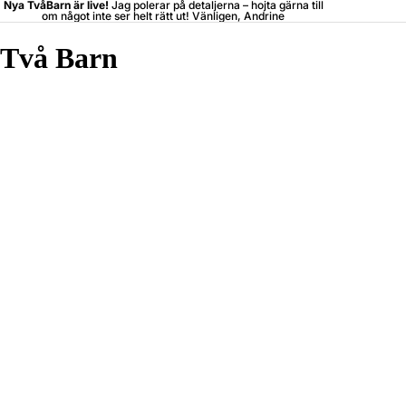
Nya TvåBarn är live!
Jag polerar på detaljerna –
hojta
gärna till
om något inte ser helt rätt ut! Vänligen, Andrine
Två Barn