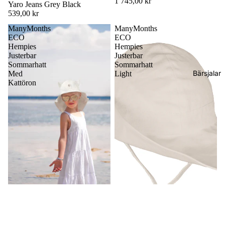
1 745,00 kr
Yaro Jeans Grey Black
539,00 kr
ManyMonths
ManyMonths
ECO
ECO
Hempies
Hempies
Justerbar
Justerbar
Sommarhatt
Sommarhatt
Bärsjalar
Med
Light
Kattöron