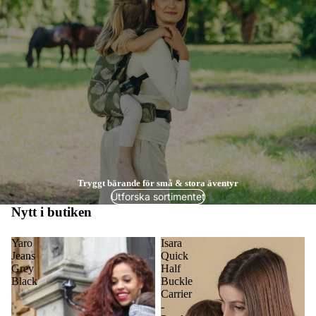
Tryggt bärande för små & stora äventyr
Utforska sortimentet
Nytt i butiken
Yaro
Isara
Jeans
Quick
Grey
Half
Black
Buckle
Carrier
-