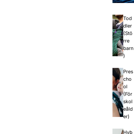
Tod
dler
(Stö
rre
barn
)
Pres
cho
ol
(För
skol
eåld
er)
Hyb