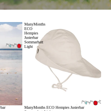
ManyMonths
ECO
Hempies
Justerbar
Sommarhatt
Light
bar
ManyMonths ECO Hempies Justerbar