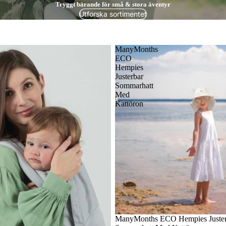
Tryggt bärande för små & stora äventyr
Utforska sortimentet
ManyMonths
ECO
Hempies
Justerbar
Sommarhatt
Med
Kattöron
Badsjal
ManyMonths ECO Hempies Juster
ar