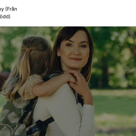
y (Från
född)
er)