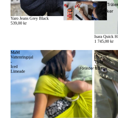
Träle
ker
Yaro Jeans Grey Black
539,00 kr
Isara Quick H
Dock
1 745,00 kr
elar
MaM
Yaro
Vattenringsjal
Broken
-
Twill
Iced
33
Förälder & Baby
Limeade