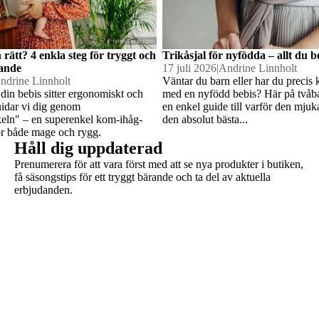
n rätt? 4 enkla steg för tryggt och
Trikåsjal för nyfödda – allt du 
ande
17 juli 2026
|
Andrine Linnholt
ndrine Linnholt
Väntar du barn eller har du preci
 din bebis sitter ergonomiskt och
med en nyfödd bebis? Här på tvåba
uidar vi dig genom
en enkel guide till varför den mjuka
keln" – en superenkel kom-ihåg-
den absolut bästa...
 för både mage och rygg.
Håll dig uppdaterad
Prenumerera för att vara först med att se nya produkter i butiken,
Integritetspolicy
få säsongstips för ett tryggt bärande och ta del av aktuella
erbjudanden.
Återbetalningspolicy
Användarvillkor
Kontaktinformation
Villkor och policyer