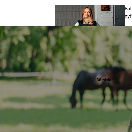
Bab
ny
Toddler
(Större barn)
Bärsjalar
Preschool
(Förskoleåld