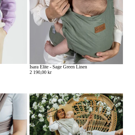
Isara Elite - Sage Green Linen
2 190,00 kr
över veta
Storleksguide: Vilken storlek ska jag välja på
min vävda bärsjal?