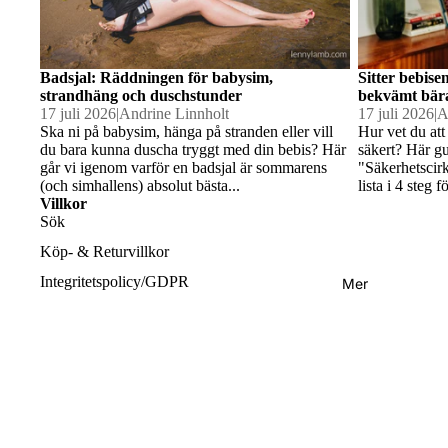
Solhat
tar
Badsjal: Räddningen för babysim,
Sitter bebise
strandhäng och duschstunder
bekvämt bär
17 juli 2026
|
Andrine Linnholt
17 juli 2026
|
A
Ska ni på babysim, hänga på stranden eller vill
Hur vet du att
Babykl
du bara kunna duscha tryggt med din bebis? Här
säkert? Här g
äder
går vi igenom varför en badsjal är sommarens
"Säkerhetscir
(och simhallens) absolut bästa...
lista i 4 steg
Villkor
Sök
Köp- & Returvillkor
Integritetspolicy/GDPR
Mer
Kontakt
Om oss
© 2026
Två Barn
, Powered by Shopify