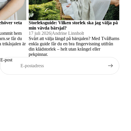
behöver veta
Storleksguide: Vilken storlek ska jag välja på
min vävda bärsjal?
s kommit hem
17 juli 2026
|
Andrine Linnholt
rn.se får du
Svårt att välja längd på bärsjalen? Med TvåBarns
 trikåsjalen är
enkla guide får du en bra fingervisning utifrån
din klädstorlek – helt utan krångel eller
pekpinnar.
E-post