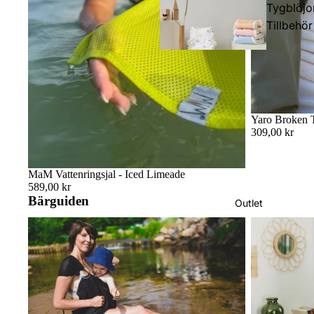
Tygblöjo
Tillbehör
Bambu
filtar
Yaro Broken T
309,00 kr
Hållbar
MaM Vattenringsjal - Iced Limeade
hygien
589,00 kr
Bärguiden
Outlet
Badsjal: Räddningen för babysim, strandhäng
Sitter bebisen 
och duschstunder
bekvämt bära
Väskor 
Midjevä