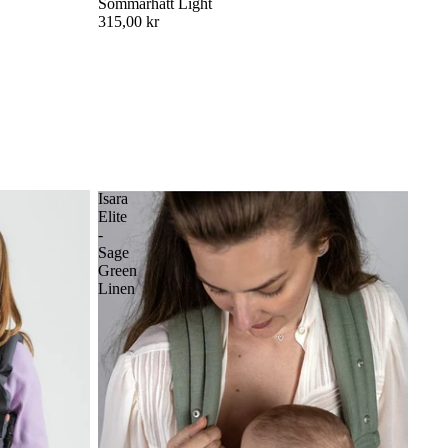
Sommarhatt Light
315,00 kr
Isara
Elite
-
Sage
Green
Linen