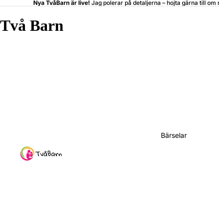
Nya TvåBarn är live!
Jag polerar på detaljerna –
hojta
gärna till om 
Två Barn
Bärselar