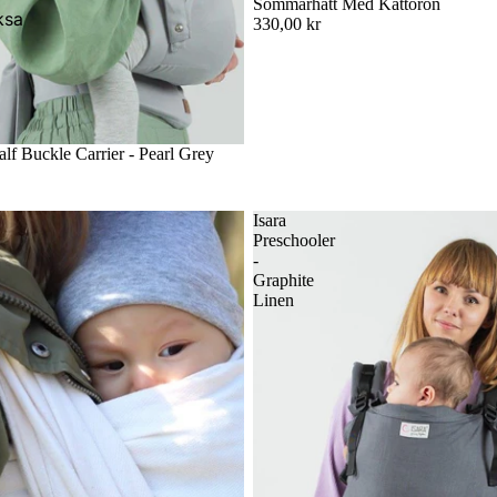
Sommarhatt Med Kattöron
ksa
330,00 kr
alf Buckle Carrier - Pearl Grey
s
Isara
Preschooler
-
Graphite
Linen