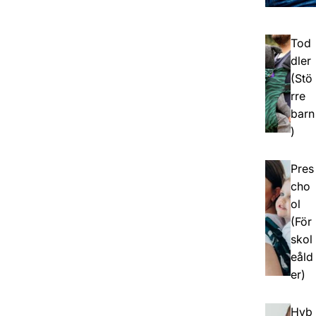
Tod
dler
(Stö
rre
barn
)
Pres
cho
ol
(För
skol
eåld
er)
Hyb