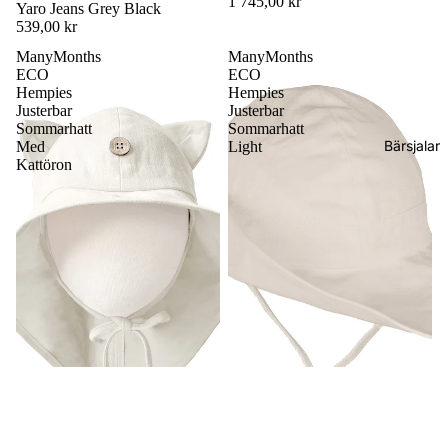
1 745,00 kr
Yaro Jeans Grey Black
539,00 kr
ManyMonths
ManyMonths
ECO
ECO
Hempies
Hempies
Justerbar
Justerbar
Sommarhatt
Sommarhatt
Bärsjalar
Med
Light
Kattöron