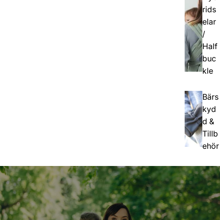
rids
elar
/
Half
buc
kle
Bärs
kyd
d &
Tillb
ehör