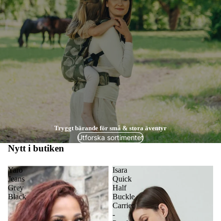
Tryggt bärande för små & stora äventyr
Utforska sortimentet
Nytt i butiken
Yaro
Isara
Jeans
Quick
Grey
Half
Black
Buckle
Carrier
-