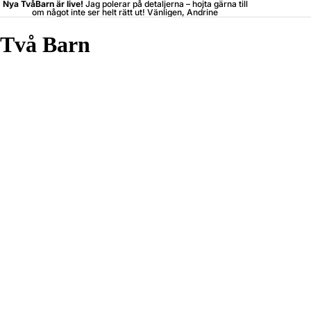
Nya TvåBarn är live!
Jag polerar på detaljerna –
hojta
gärna till
om något inte ser helt rätt ut! Vänligen, Andrine
Två Barn