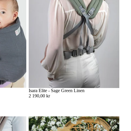
Isara Elite - Sage Green Linen
2 190,00 kr
över veta
Storleksguide: Vilken storlek ska jag välja på
min vävda bärsjal?