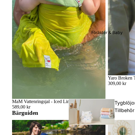
Förälder & Baby
Yaro Broken T
309,00 kr
MaM Vattenringsjal - Iced Limeade
Tygblöjo
589,00 kr
Tillbehör
Bärguiden
Badsjal: Räddningen för babysim, strandhäng
Sitter bebisen 
och duschstunder
bekvämt bära