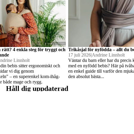
n rätt? 4 enkla steg för tryggt och
Trikåsjal för nyfödda – allt du 
ande
17 juli 2026
|
Andrine Linnholt
ndrine Linnholt
Väntar du barn eller har du preci
 din bebis sitter ergonomiskt och
med en nyfödd bebis? Här på tvåba
&
uidar vi dig genom
en enkel guide till varför den mjuka
keln" – en superenkel kom-ihåg-
den absolut bästa...
skor
 för både mage och rygg.
Håll dig uppdaterad
Prenumerera för att vara först med att se nya produkter i butiken,
Integritetspolicy
få säsongstips för ett tryggt bärande och ta del av aktuella
erbjudanden.
Återbetalningspolicy
Användarvillkor
Kontaktinformation
Villkor och policyer