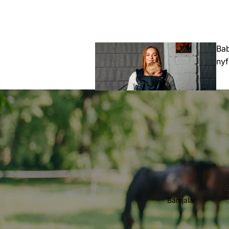
Bab
ny
Toddler
(Större barn)
Bärsjalar
Preschool
(Förskoleåld