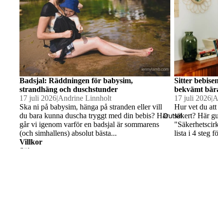
Bambu
filtar
Hållbar
hygien
Badsjal: Räddningen för babysim,
Sitter bebise
strandhäng och duschstunder
bekvämt bär
17 juli 2026
|
Andrine Linnholt
17 juli 2026
|
A
Ska ni på babysim, hänga på stranden eller vill
Hur vet du att
Väskor 
du bara kunna duscha tryggt med din bebis? Här
säkert? Här g
Outlet
går vi igenom varför en badsjal är sommarens
"Säkerhetscir
Midjevä
(och simhallens) absolut bästa...
lista i 4 steg
Villkor
Sök
Köp- & Returvillkor
Solhat
Integritetspolicy/GDPR
tar
Kontakt
Om oss