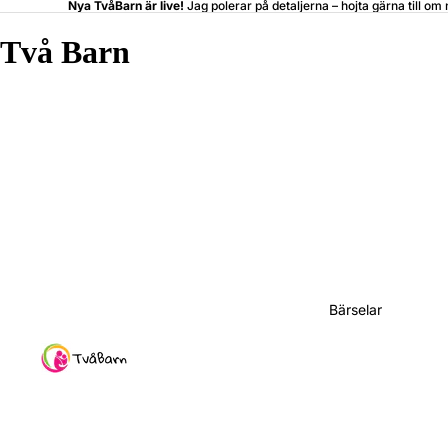
Nya TvåBarn är live!
Jag polerar på detaljerna –
hojta
gärna till om 
Två Barn
Bärselar