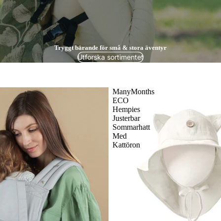
Tryggt bärande för små & stora äventyr
Utforska sortimentet
ManyMonths
ECO
Hempies
Justerbar
Sommarhatt
Med
Kattöron