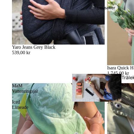
lar
Leksaker
Yaro Jeans Grey Black
539,00 kr
Isara Quick H
1 745,00 kr
Träle
ker
MaM
Yaro
Vattenringsjal
Broken
-
Twill
Iced
33
Limeade
Dock
elar