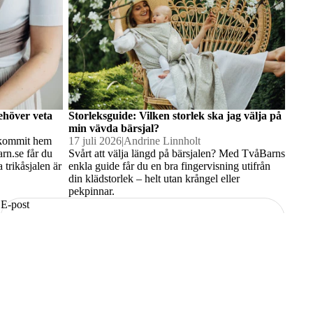
behöver veta
Storleksguide: Vilken storlek ska jag välja på
min vävda bärsjal?
s kommit hem
17 juli 2026
|
Andrine Linnholt
rn.se får du
Svårt att välja längd på bärsjalen? Med TvåBarns
 trikåsjalen är
enkla guide får du en bra fingervisning utifrån
din klädstorlek – helt utan krångel eller
pekpinnar.
E-post