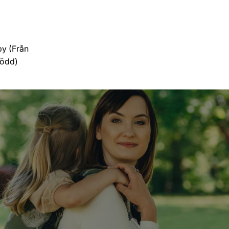
y (Från
född)
er)