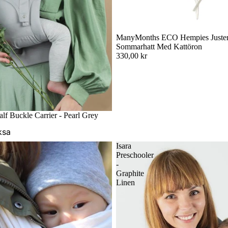
ManyMonths ECO Hempies Juster
Sommarhatt Med Kattöron
330,00 kr
Badsjal
ar
alf Buckle Carrier - Pearl Grey
ksa
Isara
Preschooler
-
Graphite
Linen
s