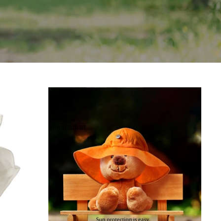
ManyMonths
ECO
Hempies
Justerbar
Sommarhatt
Light