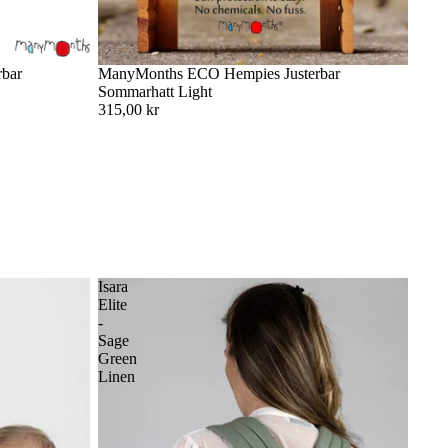
bar
ManyMonths ECO Hempies Justerbar
Sommarhatt Light
315,00 kr
Isara
Elite
-
Sage
Green
Linen