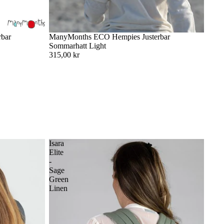
bar
ManyMonths ECO Hempies Justerbar
Sommarhatt Light
315,00 kr
Isara
Elite
-
Sage
Green
Linen