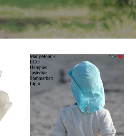
ManyMonths
ECO
Hempies
Justerbar
Sommarhatt
Light