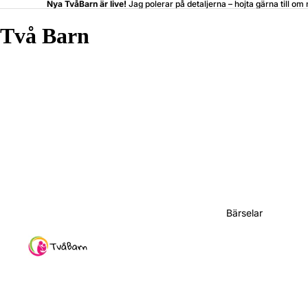
Nya TvåBarn är live!
Jag polerar på detaljerna –
hojta
gärna till om 
Två Barn
Bärselar