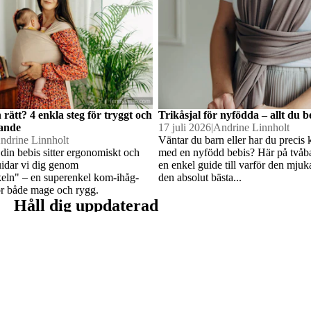
n rätt? 4 enkla steg för tryggt och
Trikåsjal för nyfödda – allt du 
ande
17 juli 2026
|
Andrine Linnholt
ndrine Linnholt
Väntar du barn eller har du preci
 din bebis sitter ergonomiskt och
med en nyfödd bebis? Här på tvåba
&
uidar vi dig genom
en enkel guide till varför den mjuka
keln" – en superenkel kom-ihåg-
den absolut bästa...
skor
 för både mage och rygg.
Håll dig uppdaterad
Prenumerera för att vara först med att se nya produkter i butiken,
Integritetspolicy
få säsongstips för ett tryggt bärande och ta del av aktuella
erbjudanden.
Återbetalningspolicy
Användarvillkor
Kontaktinformation
Villkor och policyer