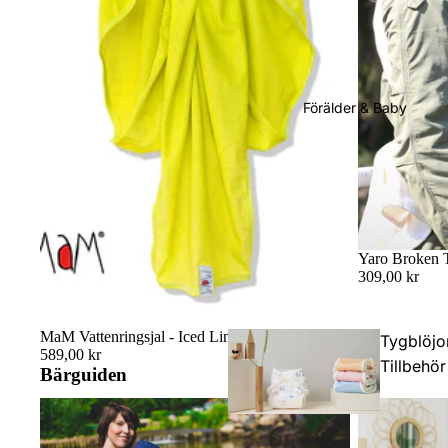
Förälder & Baby
Yaro Broken T
309,00 kr
MaM Vattenringsjal - Iced Limeade
Tygblöjo
589,00 kr
Tillbehör
Bärguiden
Badsjal: Räddningen för babysim, strandhäng
Sitter bebisen 
och duschstunder
bekvämt bära