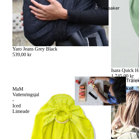
lar
Leksaker
Yaro Jeans Grey Black
539,00 kr
Isara Quick H
1 745,00 kr
Träle
ker
MaM
Yaro
Vattenringsjal
Broken
-
Twill
Iced
33
Limeade
Dock
elar