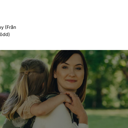
y (Från
född)
er)