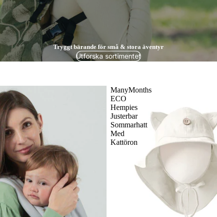
Tryggt bärande för små & stora äventyr
Utforska sortimentet
ManyMonths
ECO
Hempies
Justerbar
Sommarhatt
Med
Kattöron