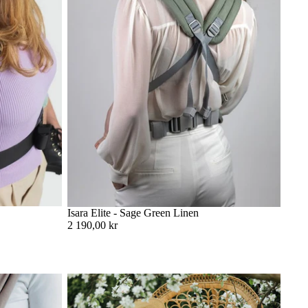
Isara Elite - Sage Green Linen
2 190,00 kr
över veta
Storleksguide: Vilken storlek ska jag välja på
min vävda bärsjal?