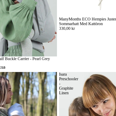
ManyMonths ECO Hempies Juster
Sommarhatt Med Kattöron
330,00 kr
Badsjal
ar
alf Buckle Carrier - Pearl Grey
ksa
Isara
Preschooler
-
Graphite
Linen
s