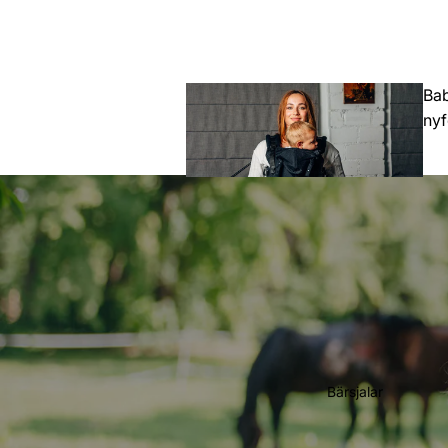
Bab
ny
Toddler
(Större barn)
Bärsjalar
Preschool
(Förskoleåld