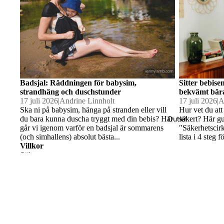
Bambu
filtar
Hållbar
hygien
Badsjal: Räddningen för babysim,
Sitter bebise
strandhäng och duschstunder
bekvämt bär
17 juli 2026
|
Andrine Linnholt
17 juli 2026
|
A
Ska ni på babysim, hänga på stranden eller vill
Hur vet du att
Väskor 
du bara kunna duscha tryggt med din bebis? Här
säkert? Här g
Outlet
går vi igenom varför en badsjal är sommarens
"Säkerhetscir
Midjevä
(och simhallens) absolut bästa...
lista i 4 steg
Villkor
Sök
Köp- & Returvillkor
Solhat
Integritetspolicy/GDPR
tar
Kontakt
Om oss