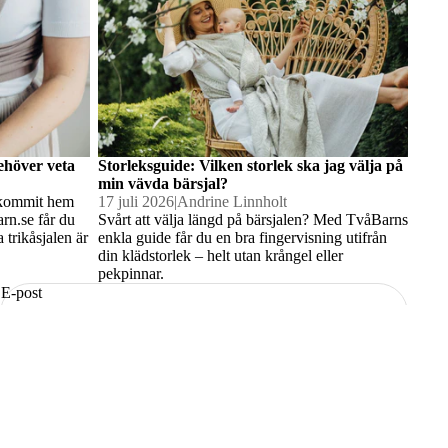
behöver veta
Storleksguide: Vilken storlek ska jag välja på
min vävda bärsjal?
s kommit hem
17 juli 2026
|
Andrine Linnholt
rn.se får du
Svårt att välja längd på bärsjalen? Med TvåBarns
 trikåsjalen är
enkla guide får du en bra fingervisning utifrån
din klädstorlek – helt utan krångel eller
pekpinnar.
E-post