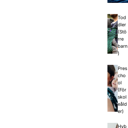
Tod
dler
(Stö
rre
barn
)
Pres
cho
ol
(För
skol
eåld
er)
Hyb