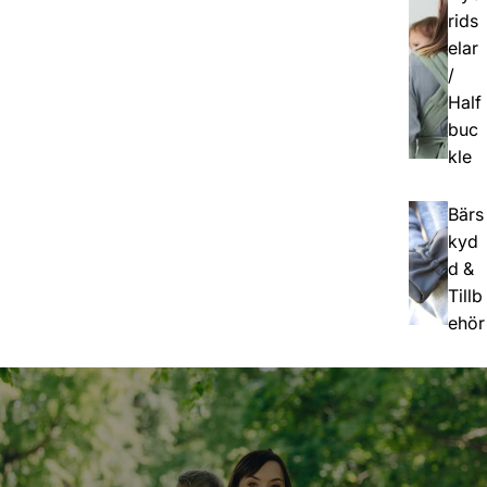
rids
elar
/
Half
buc
kle
Bärs
kyd
d &
Tillb
ehör