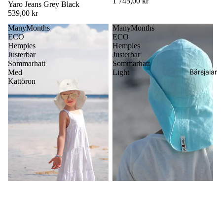
1 745,00 kr
Yaro Jeans Grey Black
539,00 kr
ManyMonths
ManyMonths
ECO
ECO
Hempies
Hempies
Justerbar
Justerbar
Sommarhatt
Sommarhatt
Bärsjalar
Med
Light
Kattöron