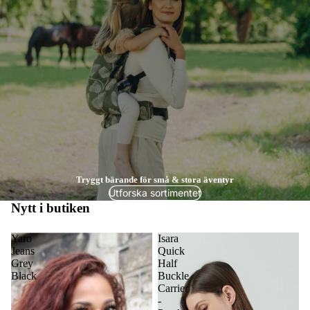
Tryggt bärande för små & stora äventyr
Utforska sortimentet
Nytt i butiken
Yaro
Isara
Jeans
Quick
Grey
Half
Black
Buckle
Carrier
-