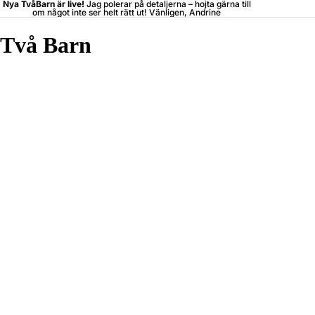
Nya TvåBarn är live!
Jag polerar på detaljerna –
hojta
gärna till
om något inte ser helt rätt ut! Vänligen, Andrine
Två Barn