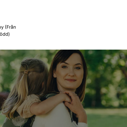
y (Från
född)
er)