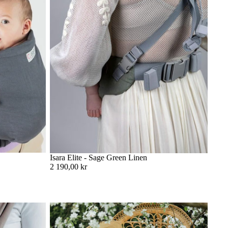
Isara Elite - Sage Green Linen
2 190,00 kr
över veta
Storleksguide: Vilken storlek ska jag välja på
min vävda bärsjal?