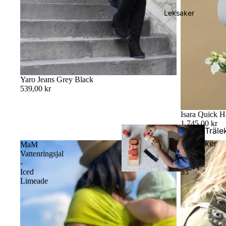
lar
Leksaker
Yaro Jeans Grey Black
539,00 kr
Isara Quick H
1 745,00 kr
Träle
ker
MaM
Yaro
Vattenringsjal
Broken
-
Twill
Iced
33
Limeade
Dock
elar