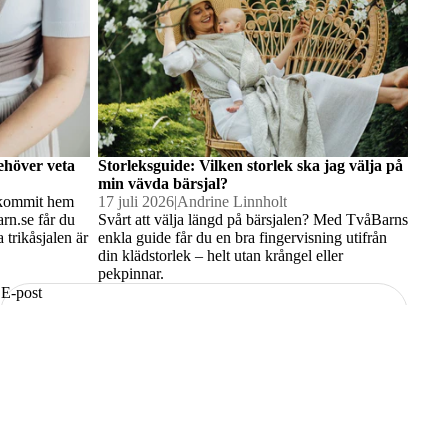
behöver veta
Storleksguide: Vilken storlek ska jag välja på
min vävda bärsjal?
s kommit hem
17 juli 2026
|
Andrine Linnholt
rn.se får du
Svårt att välja längd på bärsjalen? Med TvåBarns
 trikåsjalen är
enkla guide får du en bra fingervisning utifrån
din klädstorlek – helt utan krångel eller
pekpinnar.
E-post