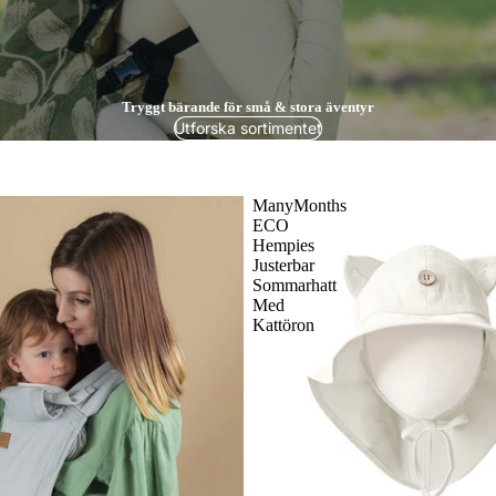
Tryggt bärande för små & stora äventyr
Utforska sortimentet
ManyMonths
ECO
Hempies
Justerbar
Sommarhatt
Med
Kattöron