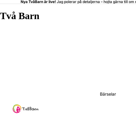
Nya TvåBarn är live!
Jag polerar på detaljerna –
hojta
gärna till om 
Två Barn
Bärselar