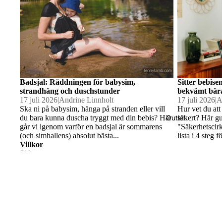
Bambu
filtar
Hållbar
hygien
Badsjal: Räddningen för babysim,
Sitter bebise
strandhäng och duschstunder
bekvämt bär
17 juli 2026
|
Andrine Linnholt
17 juli 2026
|
A
Ska ni på babysim, hänga på stranden eller vill
Hur vet du att
Väskor 
du bara kunna duscha tryggt med din bebis? Här
säkert? Här g
Outlet
går vi igenom varför en badsjal är sommarens
"Säkerhetscir
Midjevä
(och simhallens) absolut bästa...
lista i 4 steg
Villkor
Sök
Köp- & Returvillkor
Solhat
Integritetspolicy/GDPR
tar
Kontakt
Om oss