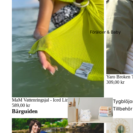
Förälder & Baby
Yaro Broken T
309,00 kr
MaM Vattenringsjal - Iced Limeade
Tygblöjo
589,00 kr
Tillbehör
Bärguiden
Badsjal: Räddningen för babysim, strandhäng
Sitter bebisen 
och duschstunder
bekvämt bära