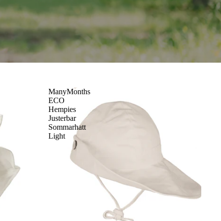
ManyMonths
ECO
Hempies
Justerbar
Sommarhatt
Light