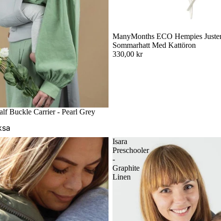
ManyMonths ECO Hempies Juster
Sommarhatt Med Kattöron
330,00 kr
Badsjal
ar
alf Buckle Carrier - Pearl Grey
ksa
Isara
Preschooler
-
Graphite
Linen
s