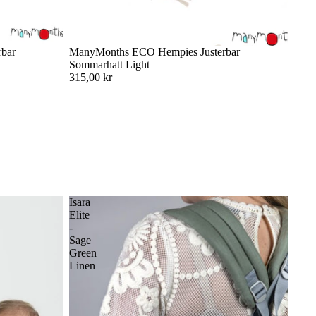
bar
ManyMonths ECO Hempies Justerbar
Sommarhatt Light
315,00 kr
Isara
Elite
-
Sage
Green
Linen