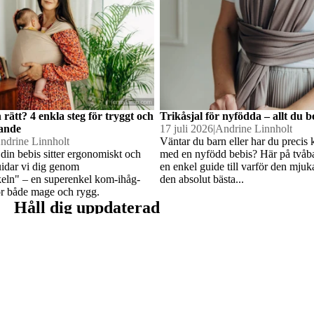
n rätt? 4 enkla steg för tryggt och
Trikåsjal för nyfödda – allt du 
ande
17 juli 2026
|
Andrine Linnholt
ndrine Linnholt
Väntar du barn eller har du preci
 din bebis sitter ergonomiskt och
med en nyfödd bebis? Här på tvåba
&
uidar vi dig genom
en enkel guide till varför den mjuka
keln" – en superenkel kom-ihåg-
den absolut bästa...
skor
 för både mage och rygg.
Håll dig uppdaterad
Prenumerera för att vara först med att se nya produkter i butiken,
Integritetspolicy
få säsongstips för ett tryggt bärande och ta del av aktuella
erbjudanden.
Återbetalningspolicy
Användarvillkor
Kontaktinformation
Villkor och policyer