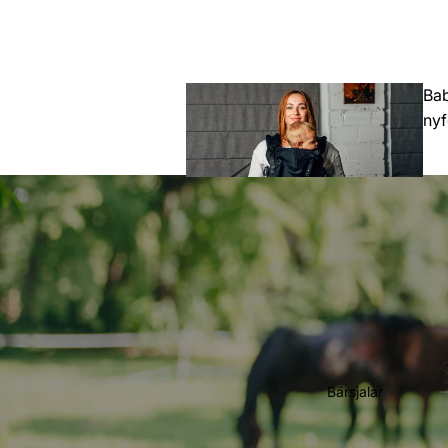
Bab
ny
Toddler
(Större barn)
Bärsjalar
Preschool
(Förskoleåld