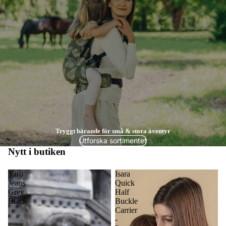
Tryggt bärande för små & stora äventyr
Utforska sortimentet
Nytt i butiken
Yaro
Isara
Jeans
Quick
Grey
Half
Black
Buckle
Carrier
-