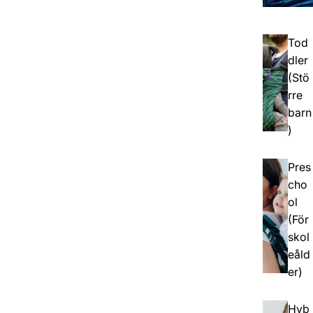
Tod
dler
(Stö
rre
barn
)
Pres
cho
ol
(För
skol
eåld
er)
Hyb