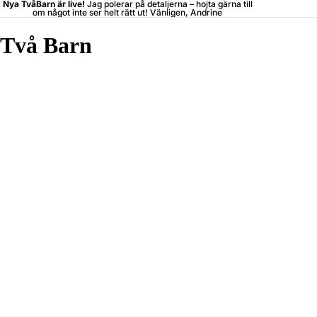
Nya TvåBarn är live!
Jag polerar på detaljerna –
hojta
gärna till
om något inte ser helt rätt ut! Vänligen, Andrine
Två Barn