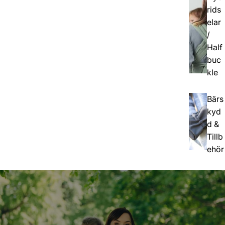
rids
elar
/
Half
buc
kle
Bärs
kyd
d &
Tillb
ehör