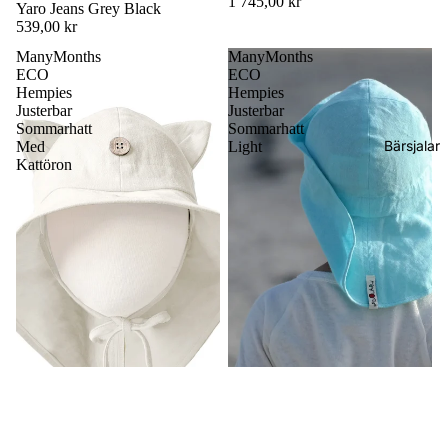
1 745,00 kr
Yaro Jeans Grey Black
539,00 kr
ManyMonths
ManyMonths
ECO
ECO
Hempies
Hempies
Justerbar
Justerbar
Sommarhatt
Sommarhatt
Bärsjalar
Med
Light
Kattöron