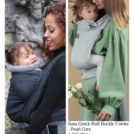
Pearl
Grey
Isara Quick Half Buckle Carrier
- Pearl Grey