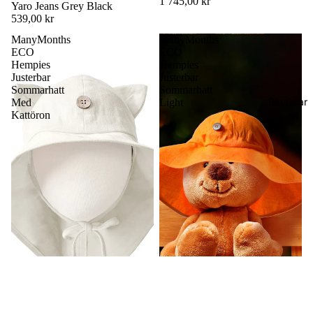
1 745,00 kr
Yaro Jeans Grey Black
539,00 kr
ManyMonths
ManyMonths
ECO
ECO
Hempies
Hempies
Justerbar
Justerbar
Sommarhatt
Sommarhatt
Bärsjalar
Med
Light
Kattöron