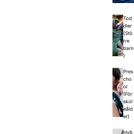
Tod
dler
(Stö
rre
barn
)
Pres
cho
ol
(För
skol
eåld
er)
Hyb