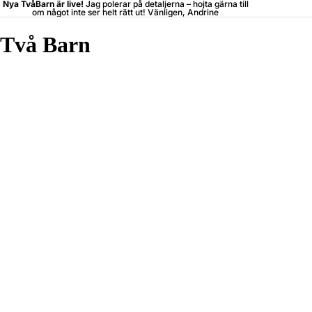
Nya TvåBarn är live!
Jag polerar på detaljerna –
hojta
gärna till
om något inte ser helt rätt ut! Vänligen, Andrine
Två Barn