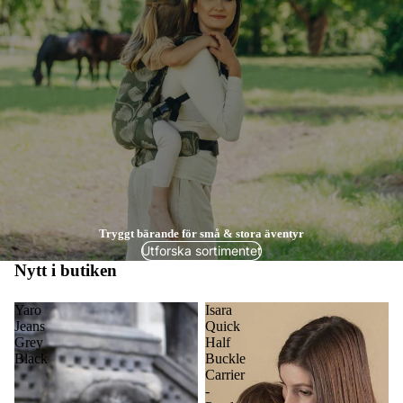
Tryggt bärande för små & stora äventyr
Utforska sortimentet
Nytt i butiken
Yaro
Isara
Jeans
Quick
Grey
Half
Black
Buckle
Carrier
-