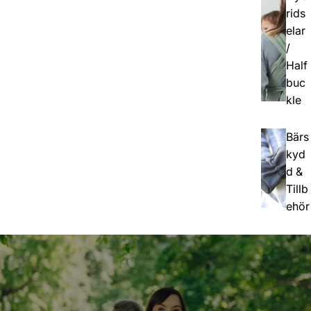
rids
elar
/
Half
buc
kle
Bärs
kyd
d &
Tillb
ehör