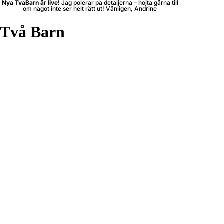
Nya TvåBarn är live!
Jag polerar på detaljerna –
hojta
gärna till
om något inte ser helt rätt ut! Vänligen, Andrine
Två Barn