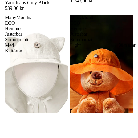
1 745,00 kr
Yaro Jeans Grey Black
539,00 kr
ManyMonths
ManyMonths
ECO
ECO
Hempies
Hempies
Justerbar
Justerbar
Sommarhatt
Sommarhatt
Bärsjalar
Med
Light
Kattöron