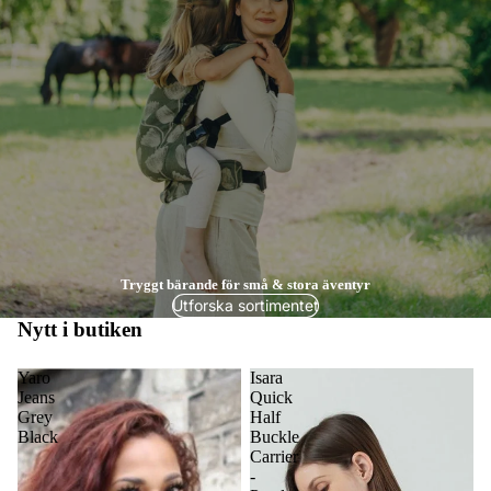
Tryggt bärande för små & stora äventyr
Utforska sortimentet
Nytt i butiken
Yaro
Isara
Jeans
Quick
Grey
Half
Black
Buckle
Carrier
-