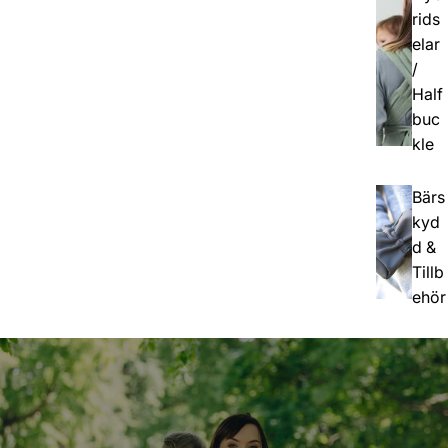
rids
elar
/
Half
buc
kle
Bärs
kyd
d &
Tillb
ehör