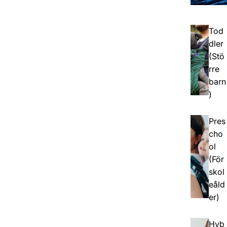
Tod
dler
(Stö
rre
barn
)
Pres
cho
ol
(För
skol
eåld
er)
Hyb