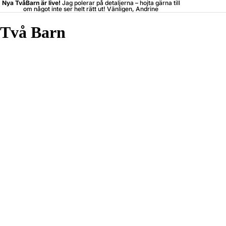
Nya TvåBarn är live!
Jag polerar på detaljerna –
hojta
gärna till
om något inte ser helt rätt ut! Vänligen, Andrine
Två Barn