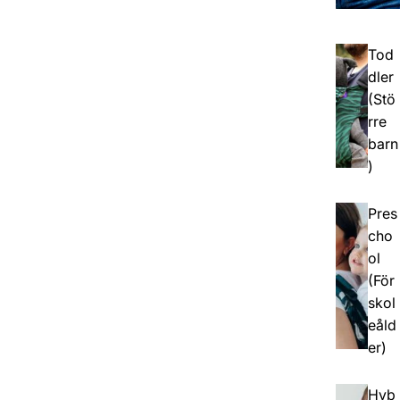
Tod
dler
(Stö
rre
barn
)
Pres
cho
ol
(För
skol
eåld
er)
Hyb