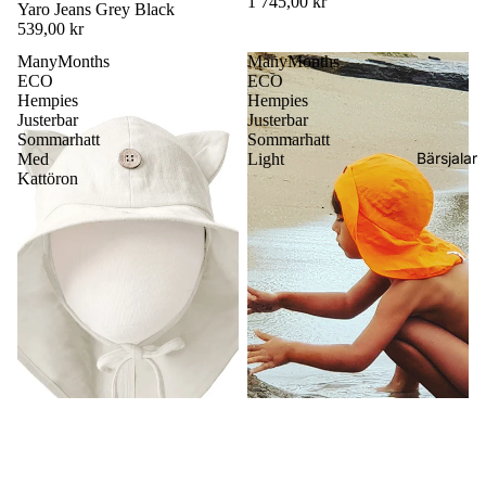
1 745,00 kr
Yaro Jeans Grey Black
539,00 kr
ManyMonths
ManyMonths
ECO
ECO
Hempies
Hempies
Justerbar
Justerbar
Sommarhatt
Sommarhatt
Bärsjalar
Med
Light
Kattöron