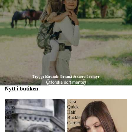
Tryggt bärande för små & stora äventyr
Utforska sortimentet
Nytt i butiken
Yaro
Isara
Jeans
Quick
Grey
Half
Black
Buckle
Carrier
-