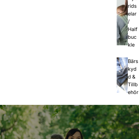
rids
elar
/
Half
buc
kle
Bärs
kyd
d &
Tillb
ehör