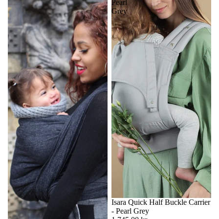
Pearl
Grey
Isara Quick Half Buckle Carrier
- Pearl Grey