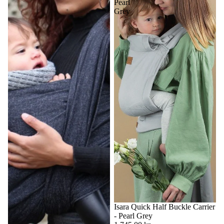
Pearl
Grey
Isara Quick Half Buckle Carrier
- Pearl Grey