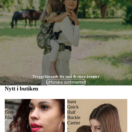
Tryggt bärande för små & stora äventyr
Utforska sortimentet
Nytt i butiken
Yaro
Isara
Jeans
Quick
Grey
Half
Black
Buckle
Carrier
-