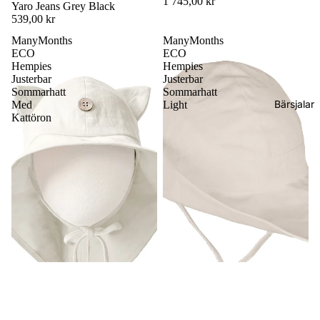
1 745,00 kr
Yaro Jeans Grey Black
539,00 kr
ManyMonths
ManyMonths
ECO
ECO
Hempies
Hempies
Justerbar
Justerbar
Sommarhatt
Sommarhatt
Bärsjalar
Med
Light
Kattöron