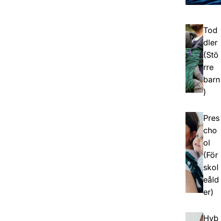
Tod
dler
(Stö
rre
barn
)
Pres
cho
ol
(För
skol
eåld
er)
Hyb