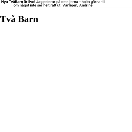
Nya TvåBarn är live!
Jag polerar på detaljerna –
hojta
gärna till
om något inte ser helt rätt ut! Vänligen, Andrine
Två Barn