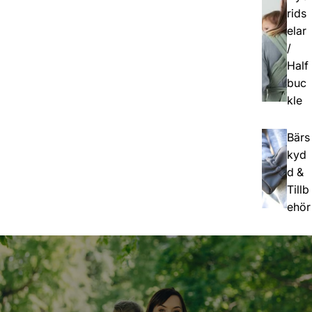
rids
elar
/
Half
buc
kle
Bärs
kyd
d &
Tillb
ehör