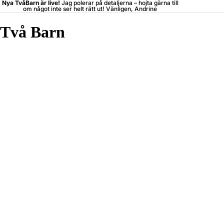
Nya TvåBarn är live!
Jag polerar på detaljerna –
hojta
gärna till
om något inte ser helt rätt ut! Vänligen, Andrine
Två Barn