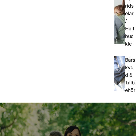
rids
elar
/
Half
buc
kle
Bärs
kyd
d &
Tillb
ehör