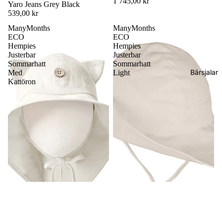
1 745,00 kr
Yaro Jeans Grey Black
539,00 kr
ManyMonths
ManyMonths
ECO
ECO
Hempies
Hempies
Justerbar
Justerbar
Sommarhatt
Sommarhatt
Bärsjalar
Med
Light
Kattöron