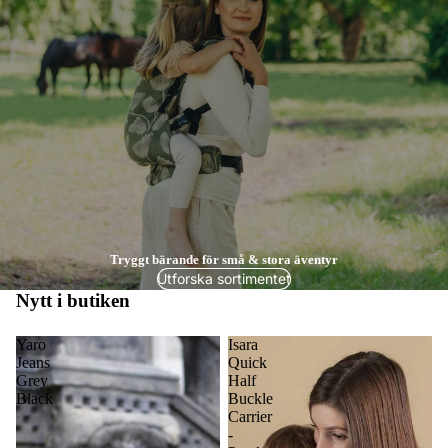
Tryggt bärande för små & stora äventyr
Utforska sortimentet
Nytt i butiken
Yaro
Isara
Jeans
Quick
Grey
Half
Black
Buckle
Carrier
-