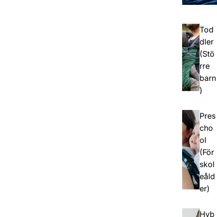
Tod
dler
(Stö
rre
barn
)
Pres
cho
ol
(För
skol
eåld
er)
Hyb