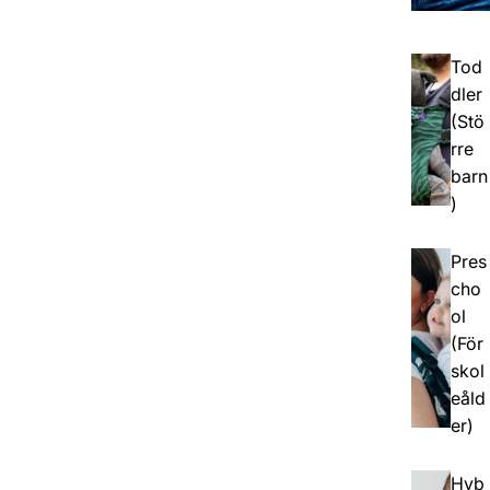
Tod
dler
(Stö
rre
barn
)
Pres
cho
ol
(För
skol
eåld
er)
Hyb