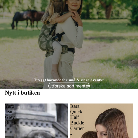
Tryggt bärande för små & stora äventyr
Utforska sortimentet
Nytt i butiken
Yaro
Isara
Jeans
Quick
Grey
Half
Black
Buckle
Carrier
-