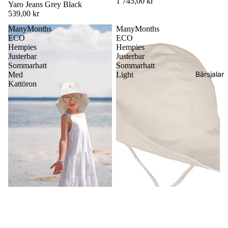
1 745,00 kr
Yaro Jeans Grey Black
539,00 kr
ManyMonths
ManyMonths
ECO
ECO
Hempies
Hempies
Justerbar
Justerbar
Sommarhatt
Sommarhatt
Bärsjalar
Med
Light
Kattöron