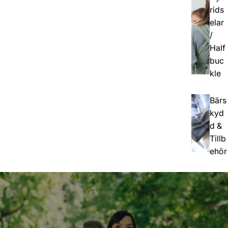
rids
elar
/
Half
buc
kle
Bärs
kyd
d &
Tillb
ehör