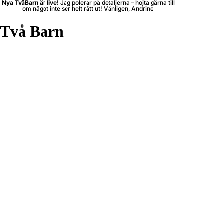
Nya TvåBarn är live!
Jag polerar på detaljerna –
hojta
gärna till
om något inte ser helt rätt ut! Vänligen, Andrine
Två Barn