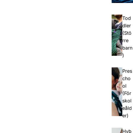
Tod
dler
(Stö
rre
barn
)
Pres
cho
ol
(För
skol
eåld
er)
Hyb