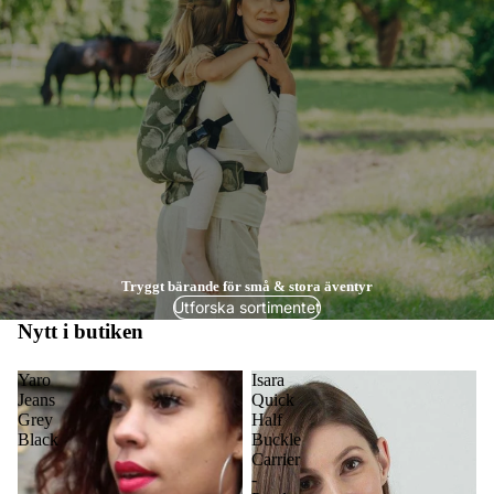
Tryggt bärande för små & stora äventyr
Utforska sortimentet
Nytt i butiken
Yaro
Isara
Jeans
Quick
Grey
Half
Black
Buckle
Carrier
-