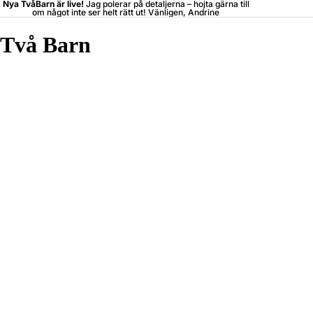
Nya TvåBarn är live!
Jag polerar på detaljerna –
hojta
gärna till
om något inte ser helt rätt ut! Vänligen, Andrine
Två Barn