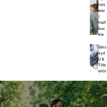
rids
elar
/
Half
buc
kle
Bärs
kyd
d &
Tillb
ehör