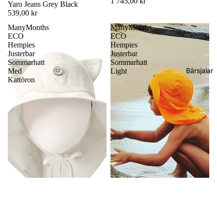
1 745,00 kr
Yaro Jeans Grey Black
539,00 kr
ManyMonths
ManyMonths
ECO
ECO
Hempies
Hempies
Justerbar
Justerbar
Sommarhatt
Sommarhatt
Bärsjalar
Med
Light
Kattöron