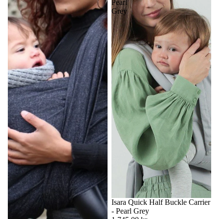
Pearl
Grey
Isara Quick Half Buckle Carrier
- Pearl Grey