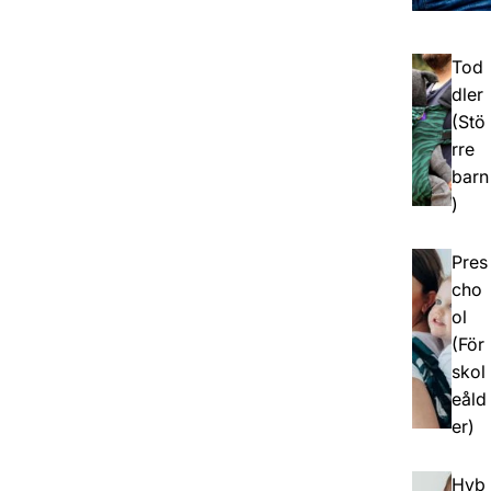
Tod
dler
(Stö
rre
barn
)
Pres
cho
ol
(För
skol
eåld
er)
Hyb