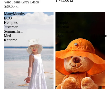
1 745,00 kr
Yaro Jeans Grey Black
539,00 kr
ManyMonths
ManyMonths
ECO
ECO
Hempies
Hempies
Justerbar
Justerbar
Sommarhatt
Sommarhatt
Bärsjalar
Med
Light
Kattöron