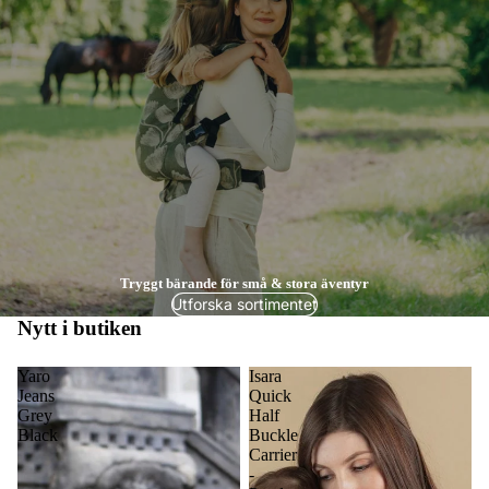
Tryggt bärande för små & stora äventyr
Utforska sortimentet
Nytt i butiken
Yaro
Isara
Jeans
Quick
Grey
Half
Black
Buckle
Carrier
-