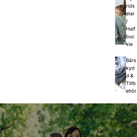
rids
elar
/
Half
buc
kle
Bärs
kyd
d &
Tillb
ehör