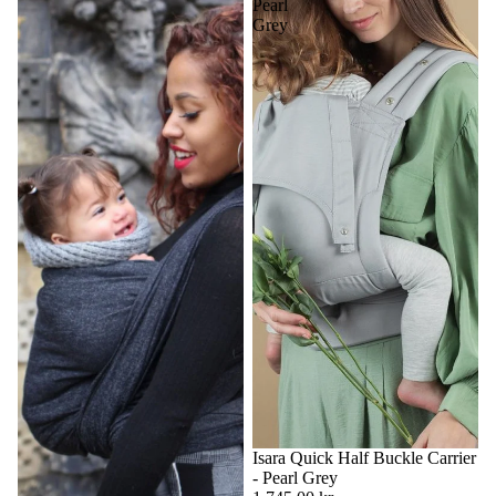
Pearl
Grey
Isara Quick Half Buckle Carrier
- Pearl Grey