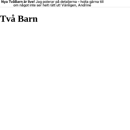
Nya TvåBarn är live!
Jag polerar på detaljerna –
hojta
gärna till
om något inte ser helt rätt ut! Vänligen, Andrine
Två Barn