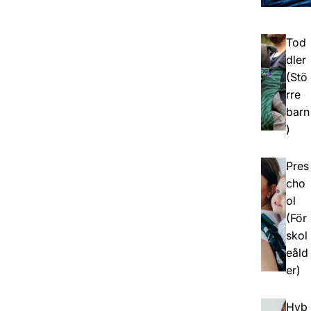
Tod
dler
(Stö
rre
barn
)
Pres
cho
ol
(För
skol
eåld
er)
Hyb