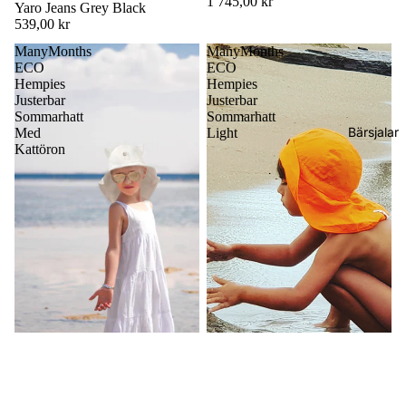
1 745,00 kr
Yaro Jeans Grey Black
539,00 kr
ManyMonths
ManyMonths
ECO
ECO
Hempies
Hempies
Justerbar
Justerbar
Sommarhatt
Sommarhatt
Bärsjalar
Med
Light
Kattöron