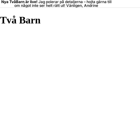
Nya TvåBarn är live!
Jag polerar på detaljerna –
hojta
gärna till
om något inte ser helt rätt ut! Vänligen, Andrine
Två Barn