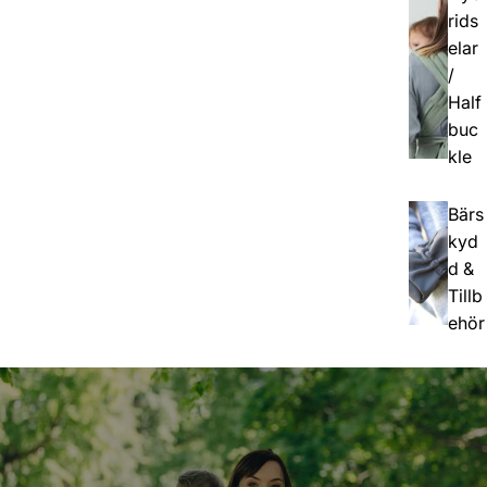
rids
elar
/
Half
buc
kle
Bärs
kyd
d &
Tillb
ehör