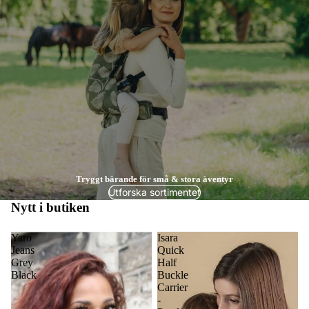
Tryggt bärande för små & stora äventyr
Utforska sortimentet
Nytt i butiken
Yaro
Isara
Jeans
Quick
Grey
Half
Black
Buckle
Carrier
-