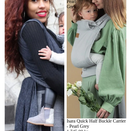
Pearl
Grey
Isara Quick Half Buckle Carrier
- Pearl Grey