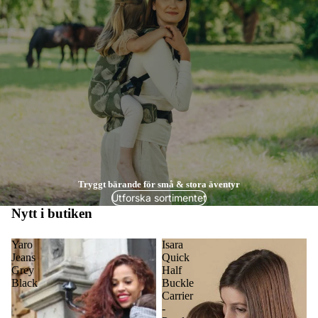
Tryggt bärande för små & stora äventyr
Utforska sortimentet
Nytt i butiken
Yaro
Isara
Jeans
Quick
Grey
Half
Black
Buckle
Carrier
-