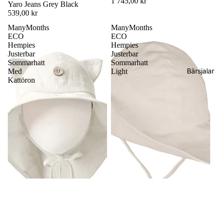
1 745,00 kr
Yaro Jeans Grey Black
539,00 kr
ManyMonths
ManyMonths
ECO
ECO
Hempies
Hempies
Justerbar
Justerbar
Sommarhatt
Sommarhatt
Bärsjalar
Med
Light
Kattöron