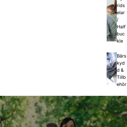
rids
elar
/
Half
buc
kle
Bärs
kyd
d &
Tillb
ehör