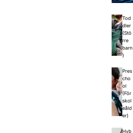
Tod
dler
(Stö
rre
barn
)
Pres
cho
ol
(För
skol
eåld
er)
Hyb