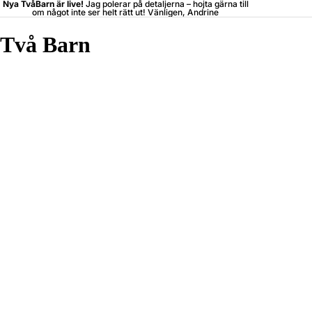
Nya TvåBarn är live!
Jag polerar på detaljerna –
hojta
gärna till
om något inte ser helt rätt ut! Vänligen, Andrine
Två Barn