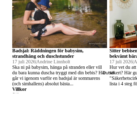
Bambu
filtar
Hållbar
hygien
Badsjal: Räddningen för babysim,
Sitter bebise
strandhäng och duschstunder
bekvämt bär
17 juli 2026
|
Andrine Linnholt
17 juli 2026
|
A
Ska ni på babysim, hänga på stranden eller vill
Hur vet du att
Väskor 
du bara kunna duscha tryggt med din bebis? Här
säkert? Här g
Outlet
går vi igenom varför en badsjal är sommarens
"Säkerhetscir
Midjevä
(och simhallens) absolut bästa...
lista i 4 steg
Villkor
Sök
Köp- & Returvillkor
Solhat
Integritetspolicy/GDPR
tar
Kontakt
Om oss