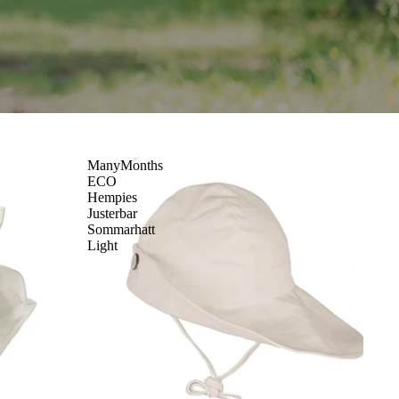
ManyMonths
ECO
Hempies
Justerbar
Sommarhatt
Light