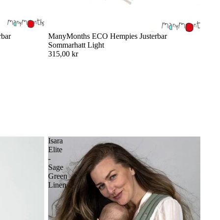
bar
ManyMonths ECO Hempies Justerbar
Sommarhatt Light
315,00 kr
Isara
Elite
-
Sage
Green
Linen