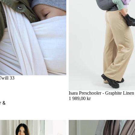
will 33
Slutsåld
Isara Preschooler - Graphite Linen
1 989,00 kr
r &
rätt? 4 enkla steg för tryggt och
Trikåsjal för nyfödda – allt du beh
nde