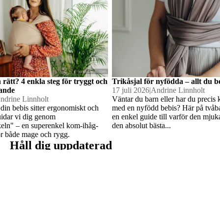
n rätt? 4 enkla steg för tryggt och
Trikåsjal för nyfödda – allt du 
ande
17 juli 2026
|
Andrine Linnholt
ndrine Linnholt
Väntar du barn eller har du preci
 din bebis sitter ergonomiskt och
med en nyfödd bebis? Här på tvåba
&
uidar vi dig genom
en enkel guide till varför den mjuka
keln" – en superenkel kom-ihåg-
den absolut bästa...
skor
 för både mage och rygg.
Håll dig uppdaterad
Prenumerera för att vara först med att se nya produkter i butiken,
Integritetspolicy
få säsongstips för ett tryggt bärande och ta del av aktuella
erbjudanden.
Återbetalningspolicy
Användarvillkor
Kontaktinformation
Villkor och policyer