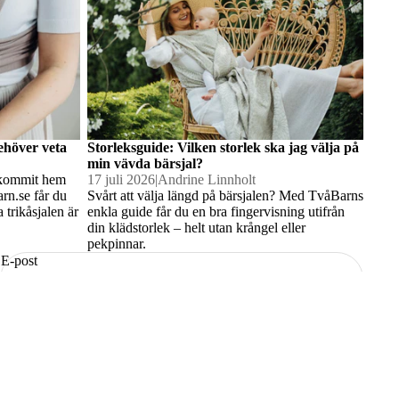
behöver veta
Storleksguide: Vilken storlek ska jag välja på
min vävda bärsjal?
s kommit hem
17 juli 2026
|
Andrine Linnholt
rn.se får du
Svårt att välja längd på bärsjalen? Med TvåBarns
 trikåsjalen är
enkla guide får du en bra fingervisning utifrån
din klädstorlek – helt utan krångel eller
pekpinnar.
E-post