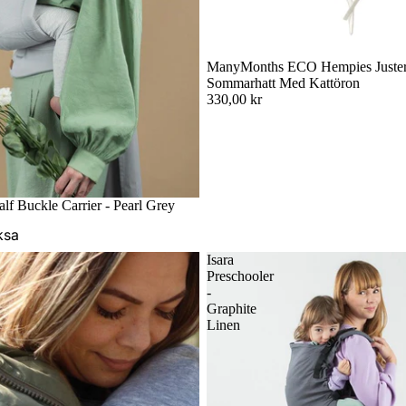
ManyMonths ECO Hempies Juster
Sommarhatt Med Kattöron
330,00 kr
Badsjal
ar
alf Buckle Carrier - Pearl Grey
ksa
Isara
Preschooler
-
Graphite
Linen
s