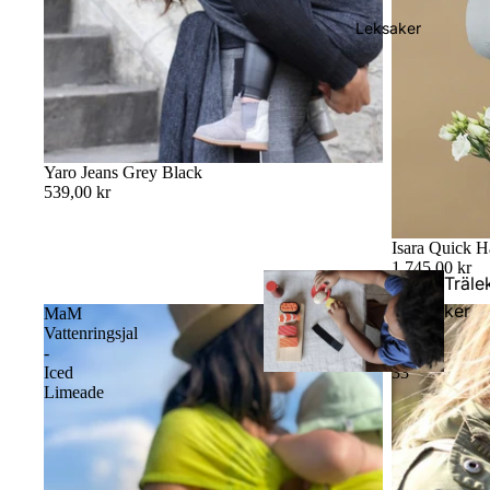
lar
Leksaker
Yaro Jeans Grey Black
539,00 kr
Isara Quick H
1 745,00 kr
Träle
ker
MaM
Yaro
Vattenringsjal
Broken
-
Twill
Iced
33
Limeade
Dock
elar