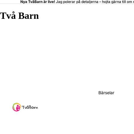
Nya TvåBarn är live!
Jag polerar på detaljerna –
hojta
gärna till om 
Två Barn
Bärselar