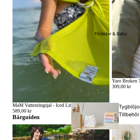
Förälder & Baby
Yaro Broken T
309,00 kr
MaM Vattenringsjal - Iced Limeade
Tygblöjo
589,00 kr
Tillbehör
Bärguiden
Badsjal: Räddningen för babysim, strandhäng
Sitter bebisen 
och duschstunder
bekvämt bära