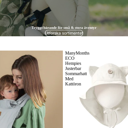
Tryggt bärande för små & stora äventyr
Utforska sortimentet
ManyMonths
ECO
Hempies
Justerbar
Sommarhatt
Med
Kattöron