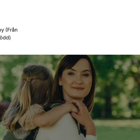
y (Från
född)
er)