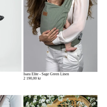
Isara Elite - Sage Green Linen
2 190,00 kr
över veta
Storleksguide: Vilken storlek ska jag välja på
min vävda bärsjal?