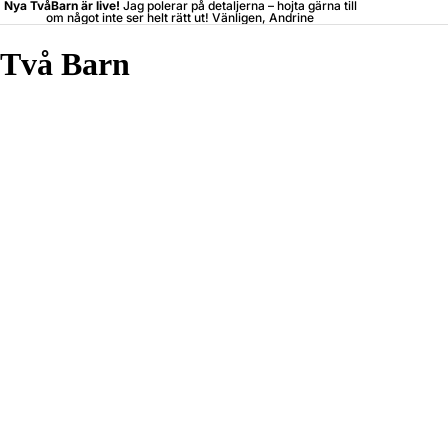
Nya TvåBarn är live!
Jag polerar på detaljerna –
hojta
gärna till
om något inte ser helt rätt ut! Vänligen, Andrine
Två Barn