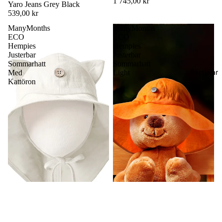
1 745,00 kr
Yaro Jeans Grey Black
539,00 kr
ManyMonths
ManyMonths
ECO
ECO
Hempies
Hempies
Justerbar
Justerbar
Sommarhatt
Sommarhatt
Bärsjalar
Med
Light
Kattöron