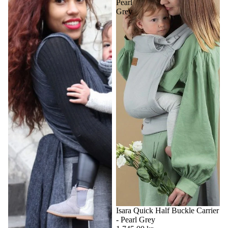
Pearl
Grey
Isara Quick Half Buckle Carrier
- Pearl Grey