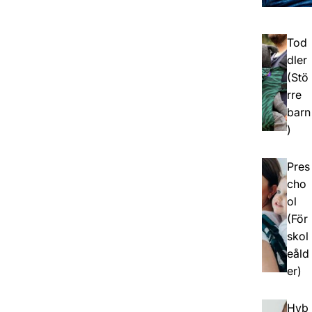
Tod
dler
(Stö
rre
barn
)
Pres
cho
ol
(För
skol
eåld
er)
Hyb