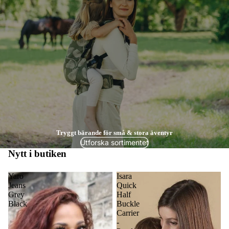
Tryggt bärande för små & stora äventyr
Utforska sortimentet
Nytt i butiken
Yaro
Isara
Jeans
Quick
Grey
Half
Black
Buckle
Carrier
-