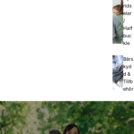
rids
elar
/
Half
buc
kle
Bärs
kyd
d &
Tillb
ehör