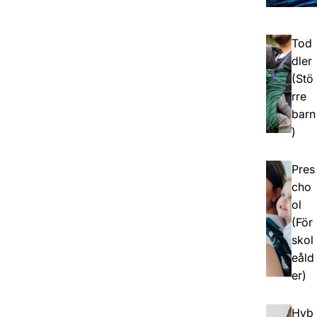
Tod
dler
(Stö
rre
barn
)
Pres
cho
ol
(För
skol
eåld
er)
Hyb