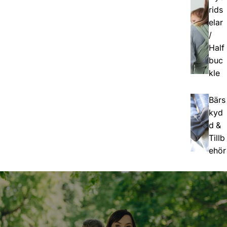
rids
elar
/
Half
buc
kle
Bärs
kyd
d &
Tillb
ehör