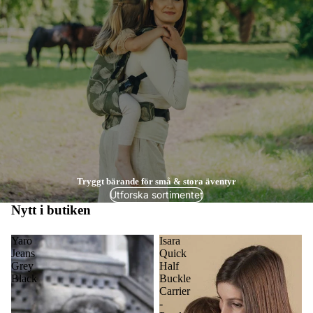
Tryggt bärande för små & stora äventyr
Utforska sortimentet
Nytt i butiken
Yaro
Isara
Jeans
Quick
Grey
Half
Black
Buckle
Carrier
-