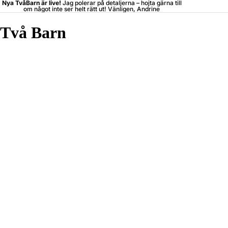
Nya TvåBarn är live!
Jag polerar på detaljerna –
hojta
gärna till
om något inte ser helt rätt ut! Vänligen, Andrine
Två Barn