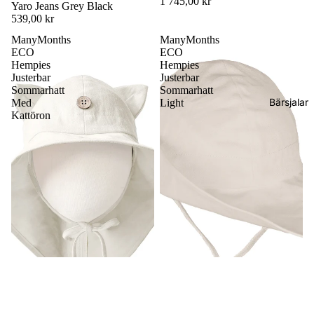
1 745,00 kr
Yaro Jeans Grey Black
539,00 kr
ManyMonths
ManyMonths
ECO
ECO
Hempies
Hempies
Justerbar
Justerbar
Sommarhatt
Sommarhatt
Bärsjalar
Med
Light
Kattöron