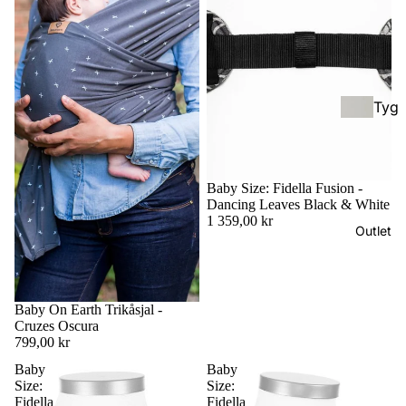
ksel
ol
ar
(För
skol
eåld
Tyg
er)
blöj
or &
Hyb
Tillb
rids
Baby Size: Fidella Fusion -
ehör
elar
Dancing Leaves Black & White
1 359,00 kr
/
Outlet
Bam
Half
bufil
buc
tar
kle
Baby On Earth Trikåsjal -
Cruzes Oscura
Håll
799,00 kr
Bärs
bar
kyd
Baby
Baby
hygi
Size:
Size:
d &
Fidella
Fidella