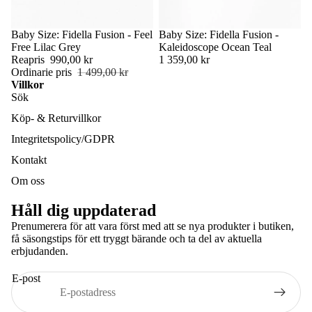
Rea
Baby Size: Fidella Fusion - Feel
Baby Size: Fidella Fusion -
Free Lilac Grey
Kaleidoscope Ocean Teal
Reapris
990,00 kr
1 359,00 kr
Ordinarie pris
1 499,00 kr
Villkor
Sök
Köp- & Returvillkor
Integritetspolicy/GDPR
Kontakt
Om oss
Håll dig uppdaterad
Prenumerera för att vara först med att se nya produkter i butiken,
få säsongstips för ett tryggt bärande och ta del av aktuella
Integritetspolicy
erbjudanden.
Återbetalningspolicy
E-post
Användarvillkor
Kontaktinformation