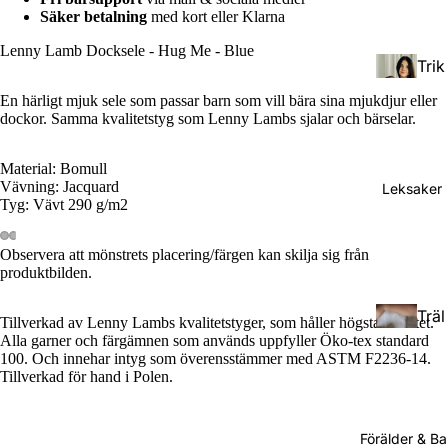
Säker betalning
med kort eller Klarna
Lenny Lamb Docksele - Hug Me - Blue
Trik
åsja
En härligt mjuk sele som passar barn som vill bära sina mjukdjur eller
lar
dockor. Samma kvalitetstyg som Lenny Lambs sjalar och bärselar.
Väv
Material: Bomull
Vävning: Jacquard
Leksaker
da
Tyg: Vävt 290 g/m2
bär
Tod
sjal
Observera att mönstrets placering/färgen kan skilja sig från
dler
ar
produktbilden.
(Stö
Träl
rre
Rin
Tillverkad av Lenny Lambs kvalitetstyger, som håller högsta kvalitet.
eks
Alla garner och färgämnen som används uppfyller Öko-tex standard
barn
gsja
100. Och innehar intyg som överensstämmer med ASTM F2236-14.
ake
)
lar
Tillverkad för hand i Polen.
r
Pres
Förälder & B
Doc
cho