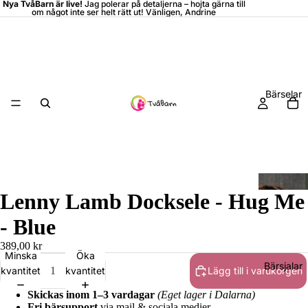
Nya TvåBarn är live!
Jag polerar på detaljerna –
hojta
gärna till
om något inte ser helt rätt ut! Vänligen, Andrine
Bärselar
Lenny Lamb Docksele - Hug Me
- Blue
389,00 kr
Minska
Öka
Bärsjalar
kvantitet
kvantitet
Lägg till i varukorgen
Skickas inom 1–3 vardagar
(Eget lager i Dalarna)
Fri bärsupport
via mail & sociala medier