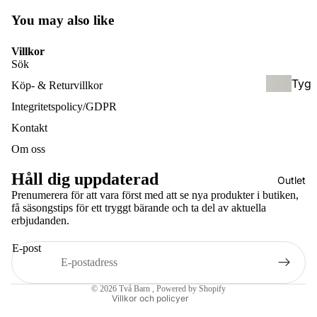
ksel
ol
You may also like
ar
(För
Villkor
skol
Sök
eåld
Tyg
Köp- & Returvillkor
er)
blöj
Integritetspolicy/GDPR
or &
Hyb
Kontakt
Tillb
rids
Om oss
ehör
elar
Håll dig uppdaterad
/
Outlet
Bam
Prenumerera för att vara först med att se nya produkter i butiken,
Half
få säsongstips för ett tryggt bärande och ta del av aktuella
bufil
buc
Integritetspolicy
erbjudanden.
tar
kle
Återbetalningspolicy
E-post
Användarvillkor
Håll
Bärs
Kontaktinformation
bar
kyd
© 2026
Två Barn
, Powered by Shopify
Villkor och policyer
hygi
d &