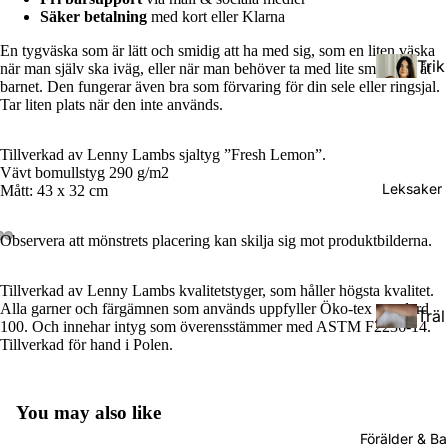
Säker betalning
med kort eller Klarna
En tygväska som är lätt och smidig att ha med sig, som en liten väska
Trik
när man själv ska iväg, eller när man behöver ta med lite småsaker åt
barnet. Den fungerar även bra som förvaring för din sele eller ringsjal.
åsja
Tar liten plats när den inte används.
lar
Tillverkad av Lenny Lambs sjaltyg ”Fresh Lemon”.
Väv
Vävt bomullstyg 290 g/m2
Leksaker
Mått: 43 x 32 cm
da
bär
Observera att mönstrets placering kan skilja sig mot produktbilderna.
Tod
sjal
dler
ar
Tillverkad av Lenny Lambs kvalitetstyger, som håller högsta kvalitet.
(Stö
Alla garner och färgämnen som används uppfyller Öko-tex standard
Träl
rre
Rin
100. Och innehar intyg som överensstämmer med ASTM F2236-14.
eks
barn
Tillverkad för hand i Polen.
gsja
ake
)
lar
r
You may also like
Pres
Förälder & B
Doc
cho