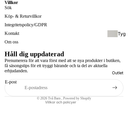
Villkor
ksel
ol
Sök
ar
(För
Köp- & Returvillkor
skol
Integritetspolicy/GDPR
eåld
Kontakt
Tyg
er)
blöj
Om oss
or &
Hyb
Håll dig uppdaterad
Tillb
rids
Prenumerera för att vara först med att se nya produkter i butiken,
ehör
elar
få säsongstips för ett tryggt bärande och ta del av aktuella
Integritetspolicy
erbjudanden.
/
Outlet
Återbetalningspolicy
Bam
Half
E-post
bufil
Användarvillkor
buc
tar
Kontaktinformation
kle
© 2026
Två Barn
, Powered by Shopify
Villkor och policyer
Håll
Bärs
bar
kyd
hygi
d &