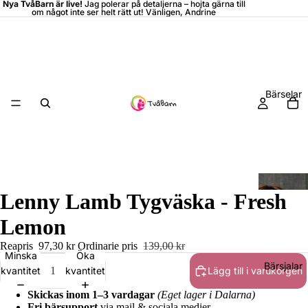
Nya TvåBarn är live!
Jag polerar på detaljerna –
hojta
gärna till
om något inte ser helt rätt ut! Vänligen, Andrine
Bärselar
Lenny Lamb Tygväska - Fresh
Lemon
Reapris
97,30 kr
Ordinarie pris
139,00 kr
Minska
Öka
Bärsjalar
kvantitet
kvantitet
Lägg till i varukorgen
Skickas inom 1–3 vardagar
(Eget lager i Dalarna)
Fri bärsupport
via mail & sociala medier