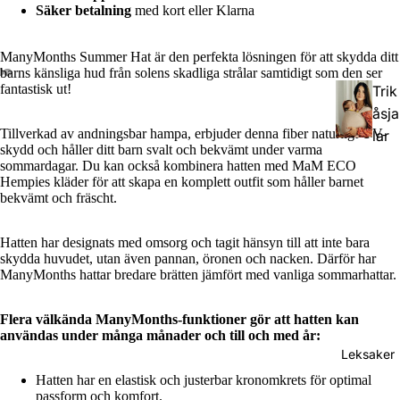
Tod
Säker betalning
med kort eller Klarna
dler
(Stö
ManyMonths Summer Hat är den perfekta lösningen för att skydda ditt
rre
barns känsliga hud från solens skadliga strålar samtidigt som den ser
fantastisk ut!
Trik
barn
åsja
)
Tillverkad av andningsbar hampa, erbjuder denna fiber naturligt UV-
lar
skydd och håller ditt barn svalt och bekvämt under varma
Pres
sommardagar. Du kan också kombinera hatten med MaM ECO
Hempies kläder för att skapa en komplett outfit som håller barnet
Väv
cho
bekvämt och fräscht.
da
ol
bär
(För
Hatten har designats med omsorg och tagit hänsyn till att inte bara
sjal
skol
skydda huvudet, utan även pannan, öronen och nacken. Därför har
ar
eåld
ManyMonths hattar bredare brätten jämfört med vanliga sommarhattar.
er)
Rin
Flera välkända ManyMonths-funktioner gör att hatten kan
användas under många månader och till och med år:
gsja
Hyb
Leksaker
lar
rids
Hatten har en elastisk och justerbar kronomkrets för optimal
elar
passform och komfort.