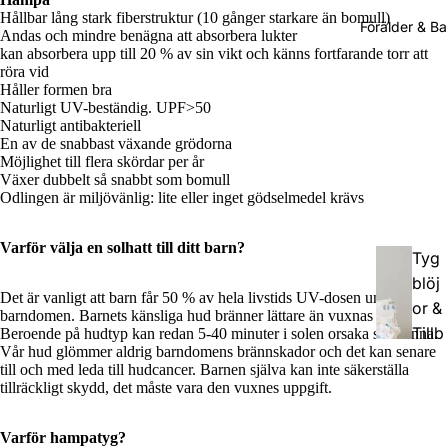
Hållbar lång stark fiberstruktur (10 gånger starkare än bomull)
Förälder & B
Andas och mindre benägna att absorbera lukter
kan absorbera upp till 20 % av sin vikt och känns fortfarande torr att
röra vid
Håller formen bra
Naturligt UV-beständig. UPF>50
Naturligt antibakteriell
En av de snabbast växande grödorna
Möjlighet till flera skördar per år
Växer dubbelt så snabbt som bomull
Odlingen är miljövänlig: lite eller inget gödselmedel krävs
Varför välja en solhatt till ditt barn?
Tyg
blöj
Det är vanligt att barn får 50 % av hela livstids UV-dosen under
or &
barndomen. Barnets känsliga hud bränner lättare än vuxnas hud.
Tillb
Beroende på hudtyp kan redan 5-40 minuter i solen orsaka solbränna.
Vår hud glömmer aldrig barndomens brännskador och det kan senare
ehör
till och med leda till hudcancer. Barnen själva kan inte säkerställa
tillräckligt skydd, det måste vara den vuxnes uppgift.
Bam
bufil
Varför hampatyg?