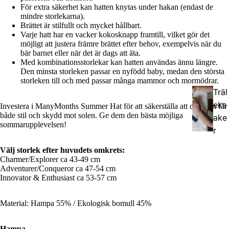
/
För extra säkerhet kan hatten knytas under hakan (endast de
mindre storlekarna).
Half
Brättet är stilfullt och mycket hållbart.
buc
Varje hatt har en vacker kokosknapp framtill, vilket gör det
möjligt att justera främre brättet efter behov, exempelvis när du
kle
bär barnet eller när det är dags att äta.
Med kombinationsstorlekar kan hatten användas ännu längre.
Bärs
Den minsta storleken passar en nyfödd baby, medan den största
storleken till och med passar många mammor och mormödrar.
kyd
Träl
d &
eks
Investera i ManyMonths Summer Hat för att säkerställa att ditt barn får
Tillb
både stil och skydd mot solen. Ge dem den bästa möjliga
ake
ehör
sommarupplevelsen!
r
Välj storlek efter huvudets omkrets:
Doc
Charmer/Explorer ca 43-49 cm
Adventurer/Conqueror ca 47-54 cm
ksel
Innovator & Enthusiast ca 53-57 cm
ar
Material: Hampa 55% / Ekologisk bomull 45%
Hampa