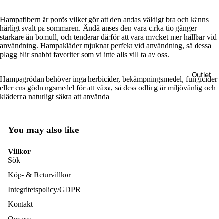
tar
Hampafibern är porös vilket gör att den andas väldigt bra och känns
härligt svalt på sommaren. Ändå anses den vara cirka tio gånger
Håll
starkare än bomull, och tenderar därför att vara mycket mer hållbar vid
bar
användning. Hampakläder mjuknar perfekt vid användning, så dessa
plagg blir snabbt favoriter som vi inte alls vill ta av oss.
hygi
en
Outlet
Hampagrödan behöver inga herbicider, bekämpningsmedel, fungicider
eller ens gödningsmedel för att växa, så dess odling är miljövänlig och
Väs
kläderna naturligt säkra att använda
kor
&
You may also like
Midj
eväs
Villkor
kor
Sök
Köp- & Returvillkor
Solh
Integritetspolicy/GDPR
attar
Kontakt
Om oss