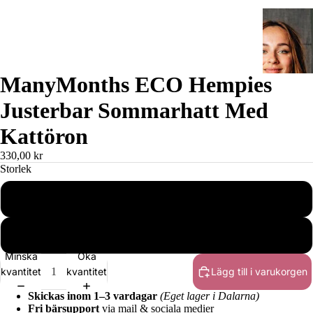
ManyMonths ECO Hempies
Justerbar Sommarhatt Med
Kattöron
330,00 kr
Storlek
Charmer/Explorer
Bärsjalar
Adventurer/Conqueror
Minska
Öka
kvantitet
kvantitet
Lägg till i varukorgen
Skickas inom 1–3 vardagar
(Eget lager i Dalarna)
Fri bärsupport
via mail & sociala medier