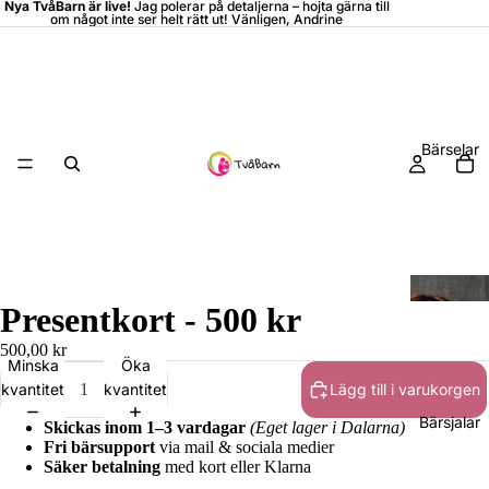
Nya TvåBarn är live!
Jag polerar på detaljerna –
hojta
gärna till
om något inte ser helt rätt ut! Vänligen, Andrine
Bärselar
Presentkort - 500 kr
500,00 kr
Minska
Öka
kvantitet
kvantitet
Lägg till i varukorgen
Bärsjalar
Skickas inom 1–3 vardagar
(Eget lager i Dalarna)
Fri bärsupport
via mail & sociala medier
Säker betalning
med kort eller Klarna