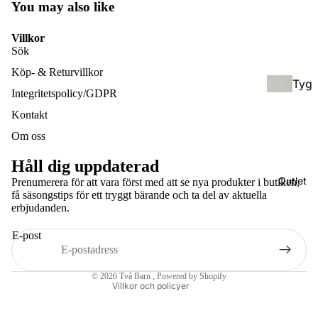
You may also like
ksel
ol
ar
(För
Villkor
Sök
skol
eåld
Köp- & Returvillkor
Tyg
er)
Integritetspolicy/GDPR
blöj
Kontakt
or &
Hyb
Om oss
Tillb
rids
ehör
elar
Håll dig uppdaterad
/
Outlet
Prenumerera för att vara först med att se nya produkter i butiken,
Bam
få säsongstips för ett tryggt bärande och ta del av aktuella
Half
Integritetspolicy
erbjudanden.
bufil
buc
Återbetalningspolicy
tar
kle
E-post
Användarvillkor
Kontaktinformation
Håll
Bärs
© 2026
Två Barn
, Powered by Shopify
bar
Villkor och policyer
kyd
hygi
d &