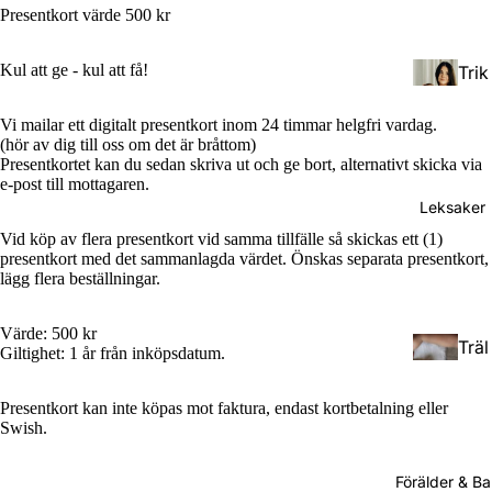
Presentkort värde 500 kr
Kul att ge - kul att få!
Trik
åsja
Vi mailar ett digitalt presentkort inom 24 timmar helgfri vardag.
lar
(hör av dig till oss om det är bråttom)
Presentkortet kan du sedan skriva ut och ge bort, alternativt skicka via
e-post till mottagaren.
Väv
Leksaker
da
Vid köp av flera presentkort vid samma tillfälle så skickas ett (1)
bär
presentkort med det sammanlagda värdet. Önskas separata presentkort,
Tod
sjal
lägg flera beställningar.
dler
ar
(Stö
Värde: 500 kr
Träl
rre
Rin
Giltighet: 1 år från inköpsdatum.
eks
barn
gsja
ake
)
lar
Presentkort kan inte köpas mot faktura, endast kortbetalning eller
Swish.
r
Pres
Förälder & B
Doc
cho