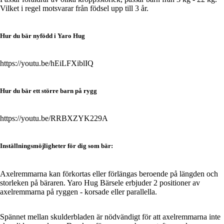
Vilket i regel motsvarar från födsel upp till 3 år.
Hyb
rids
Hur du bär nyfödd i Yaro Hug
elar
/
https://youtu.be/hEiLFXiblIQ
Half
buc
kle
Hur du bär ett större barn på rygg
Bärs
https://youtu.be/RRBXZYK229A
kyd
d &
Inställningsmöjligheter för dig som bär:
Tillb
ehör
Axelremmarna kan förkortas eller förlängas beroende på längden och
storleken på bäraren. Yaro Hug Bärsele erbjuder 2 positioner av
axelremmarna på ryggen - korsade eller parallella.
Spännet mellan skulderbladen är nödvändigt för att axelremmarna inte