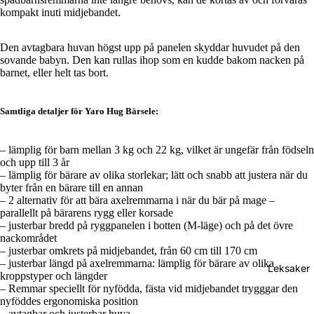
kompakt inuti midjebandet.
Den avtagbara huvan högst upp på panelen skyddar huvudet på den
sovande babyn. Den kan rullas ihop som en kudde bakom nacken på
barnet, eller helt tas bort.
Samtliga detaljer för Yaro Hug Bärsele:
– lämplig för barn mellan 3 kg och 22 kg, vilket är ungefär från födseln
och upp till 3 år
– lämplig för bärare av olika storlekar; lätt och snabb att justera när du
byter från en bärare till en annan
– 2 alternativ för att bära axelremmarna i när du bär på mage –
parallellt på bärarens rygg eller korsade
– justerbar bredd på ryggpanelen i botten (M-läge) och på det övre
nackområdet
– justerbar omkrets på midjebandet, från 60 cm till 170 cm
– justerbar längd på axelremmarna: lämplig för bärare av olika
Leksaker
kroppstyper och längder
– Remmar speciellt för nyfödda, fästa vid midjebandet trygggar den
nyföddes ergonomiska position
– avtagbar och justerbar huva