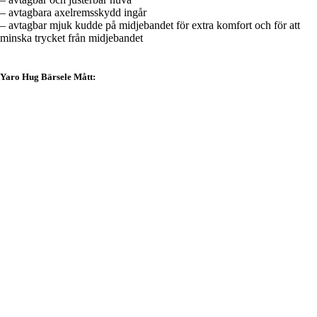
– avtagbara axelremsskydd ingår
– avtagbar mjuk kudde på midjebandet för extra komfort och för att
minska trycket från midjebandet
Yaro Hug Bärsele Mått:
Paneltygets bredd: 15 - 50 cm
Paneltygets höjd: 33 - 50 cm
Midjebälte: 60 - 170 cm
Axelremmarnas vaddering: 40 - 60 cm
1 349,00 kr
Axelbandens totala längd inkl vaddering: 127 cm
Manual:
PDF
You may also like
Villkor
Sök