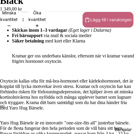
Black
1 349,00 kr
Minska
Öka
kvantitet
kvantitet
Lägg till i varukorgen
Tod
Skickas inom 1–3 vardagar
(Eget lager i Dalarna)
Fri bärsupport
via mail & sociala medier
dler
Säker betalning
med kort eller Klarna
(Stö
rre
Kramar ger oss underbara känslor, eftersom när vi kramar varand
barn
frigörs hormonet oxytocin.
)
Oxytocin kallas ofta för må-bra-hormonet eller kärlekshormonet, det är
Pres
kopplat till lycka motverkar även stress. Kramar och oxytocin har kan
cho
förhindra risken för förlossningsdepression, det hjälper även att minska
ol
kortisolnivåerna hos nyfödda och många upplever barnet som lugnare
och tryggare. Krama ditt barn samtidigt som du har dina händer fria
(För
med Yaro Hug Bärsele.
skol
eåld
Yaro Hug Bärsele är en innovativ "one-size-fits all" justerbar bärsele.
er)
För de flesta fungerar den hela perioden som de vill bära sitt barn.
Bärsjalar
Passar föräldrar av olika kroppsstorlek, passar barn från 3 kg - 22 kg.