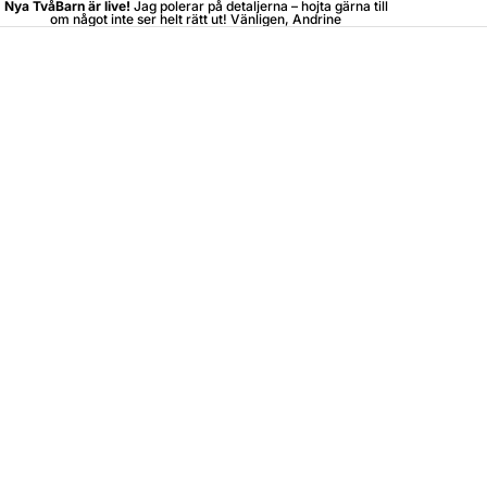
Nya TvåBarn är live!
Jag polerar på detaljerna –
hojta
gärna till
om något inte ser helt rätt ut! Vänligen, Andrine