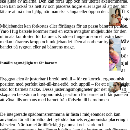
ska glida av axlarna. Den kan föras upp och ner utefter axelremmarna.
Den kan också tas helt av och placeras högre eller lägre så att den blir
Trik
lättare att nå utan hjälp, när man ska stänga eller öppna den.
åsja
lar
Midjebandet kan förkortas eller förlängas för att passa bäraren perfekt.
Yaro Hug bärsele kommer med en extra avtagbar midjekudde för den
ultimata komforten för bäraren. Kudden fungerar som ett extra lager
Väv
mellan bärarens kropp och midjebandet. Den absorberar trycket från
bandet på ryggen eller på bärarens mage.
da
bär
sjal
Inställningsmöjligheter för barnet:
ar
Ryggpanelen är justerbar i bredd nedtill – för en korrekt ergonomisk
position med perfekt knä-till-knä-stöd, och upptill – för ett ergonomiskt
Rin
stöd för barnets nacke. Dessa justeringsmöjligheter gör det möjligt att
gsja
skapa en bekväm och ergonomisk passform för barnet och får panelen
lar
att växa tillsammans med barnet från födseln till barndomen.
De integrerade spädbarnsremmarna är fästa i midjebandet och kan
användas för att förbättra det nyfödda barnets ergonomiska placering i
bärselen. När barnet är tillräckligt gammalt och starkt och
spädbarnsremmarna inte längre behövs, kan de kortas av och förvaras