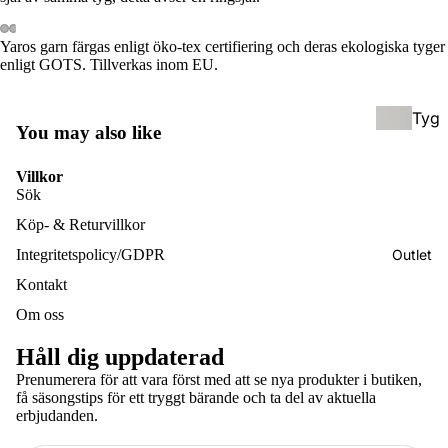
ksel
ol
ar
Yaros garn färgas enligt öko-tex certifiering och deras ekologiska tyger
(För
enligt GOTS. Tillverkas inom EU.
skol
eåld
Tyg
er)
You may also like
blöj
or &
Hyb
Villkor
Tillb
Sök
rids
ehör
Köp- & Returvillkor
elar
/
Outlet
Integritetspolicy/GDPR
Bam
Half
Kontakt
bufil
buc
Om oss
tar
kle
Håll dig uppdaterad
Håll
Bärs
Prenumerera för att vara först med att se nya produkter i butiken,
få säsongstips för ett tryggt bärande och ta del av aktuella
bar
kyd
Integritetspolicy
erbjudanden.
hygi
d &
Återbetalningspolicy