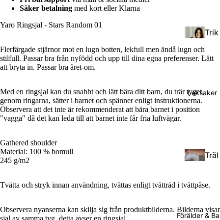
Säker betalning
med kort eller Klarna
Yaro Ringsjal - Stars Random 01
Trik
åsja
Flerfärgade stjärnor mot en lugn botten, lekfull men ändå lugn och
lar
stilfull. Passar bra från nyfödd och upp till dina egna preferenser. Lätt
att bryta in. Passar bra året-om.
Väv
Med en ringsjal kan du snabbt och lätt bära ditt barn, du trär tyget
Leksaker
da
genom ringarna, sätter i barnet och spänner enligt instruktionerna.
bär
Observera att det inte är rekommenderat att bära barnet i position
"vagga" då det kan leda till att barnet inte får fria luftvägar.
Tod
sjal
dler
ar
Gathered shoulder
(Stö
Material: 100 % bomull
Träl
rre
Rin
245 g/m2
eks
barn
gsja
ake
)
lar
Tvätta och stryk innan användning, tvättas enligt tvättråd i tvättpåse.
r
Pres
Observera nyanserna kan skilja sig från produktbilderna. Bilderna visar
Förälder & B
Doc
sjal av samma tyg, detta avser en ringsjal.
cho