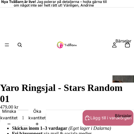
Nya TvåBarn är live!
Jag polerar på detaljerna –
hojta
gärna till
om något inte ser helt rätt ut! Vänligen, Andrine
Bärselar
Yaro Ringsjal - Stars Random
01
479,00 kr
Minska
Öka
Bärsjalar
kvantitet
kvantitet
Lägg till i varukorgen
Skickas inom 1–3 vardagar
(Eget lager i Dalarna)
Fri bärsupport
via mail & sociala medier