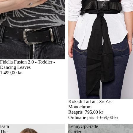
Fidella Fusion 2.0 - Toddler -
Dancing Leaves
1 499,00 kr
Rea
Kokadi TaiTai - ZicZac
Monochrom
Reapris
795,00 kr
Ordinarie pris
1 669,00 kr
Isara
LennyUpGrade
The
Carrier