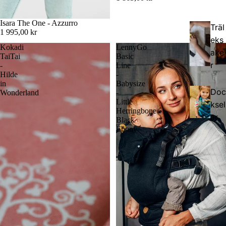
Isara The One - Azzurro
Träl
1 995,00 kr
eks
Kokadi
LennyGo
ake
TaiTai
Basic
r
-
Line
Hilde
-
in
Babysize
Doc
Wonderland
-
Little
ksel
Herringbone
ar
Black
Ebony