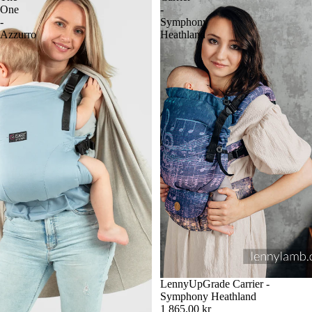
One
-
-
Symphony
Azzurro
Heathland
LennyUpGrade Carrier -
Symphony Heathland
1 865,00 kr