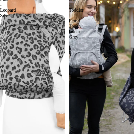
-
-
Leopard
Toddler
Silver
-
Floral
Touch
Lunar
Grey