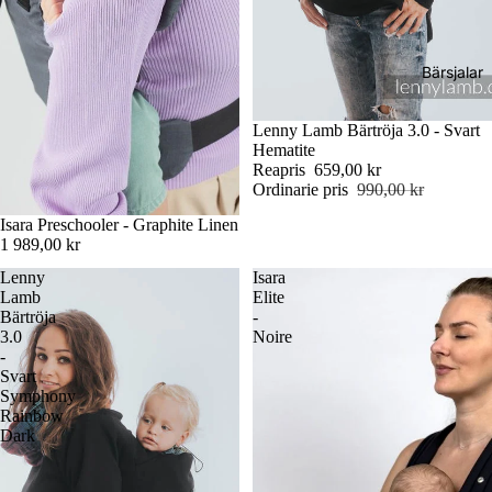
Bärsjalar
Rea
Lenny Lamb Bärtröja 3.0 - Svart
Hematite
Reapris
659,00 kr
Ordinarie pris
990,00 kr
Slutsåld
Isara Preschooler - Graphite Linen
1 989,00 kr
Lenny
Isara
Lamb
Elite
Bärtröja
-
3.0
Noire
-
Svart
Symphony
Rainbow
Dark