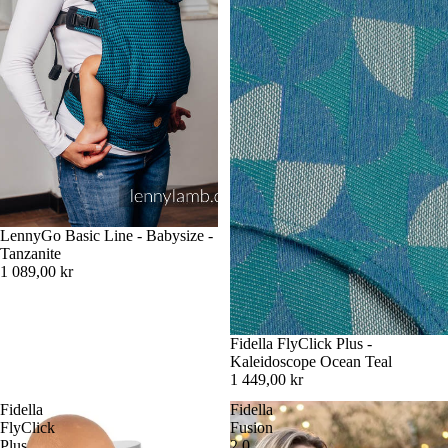
LennyGo Basic Line - Babysize -
Tanzanite
1 089,00 kr
Fidella FlyClick Plus -
Kaleidoscope Ocean Teal
1 449,00 kr
Fidella
Fidella
FlyClick
Fusion
Plus
2.0