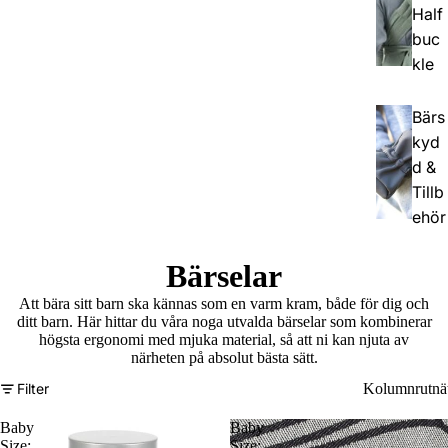
Half
buc
kle
Bärs
kyd
d &
Tillb
ehör
Bärselar
Att bära sitt barn ska kännas som en varm kram, både för dig och
ditt barn. Här hittar du våra noga utvalda bärselar som kombinerar
högsta ergonomi med mjuka material, så att ni kan njuta av
närheten på absolut bästa sätt.
Filter
Kolumnrutnä
Baby
Baby
Size:
Size: