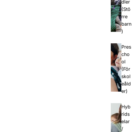
dler
(Stö
rre
barn
)
Pres
cho
ol
(För
skol
eåld
er)
Hyb
rids
elar
/