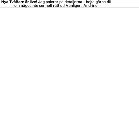
Nya TvåBarn är live!
Jag polerar på detaljerna –
hojta
gärna till
om något inte ser helt rätt ut! Vänligen, Andrine