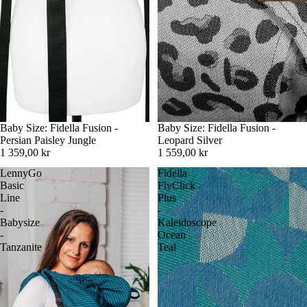
Baby Size: Fidella Fusion -
Baby Size: Fidella Fusion -
Persian Paisley Jungle
Leopard Silver
1 359,00 kr
1 559,00 kr
LennyGo
Fidella
Basic
FlyClick
Line
Plus
-
-
Babysize
Kaleidoscope
-
Ocean
Tanzanite
Teal