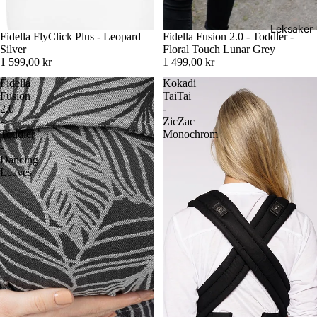
Leksaker
Fidella FlyClick Plus - Leopard
Fidella Fusion 2.0 - Toddler -
Silver
Floral Touch Lunar Grey
1 599,00 kr
1 499,00 kr
Fidella
Kokadi
Fusion
TaiTai
2.0
-
-
ZicZac
Toddler
Monochrom
-
Dancing
Leaves