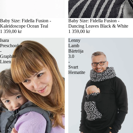
Baby Size: Fidella Fusion -
Baby Size: Fidella Fusion -
Kaleidoscope Ocean Teal
Dancing Leaves Black & White
1 359,00 kr
1 359,00 kr
Isara
Lenny
Preschooler
Lamb
-
Bärtröja
Graphite
3.0
Linen
-
Svart
Hematite