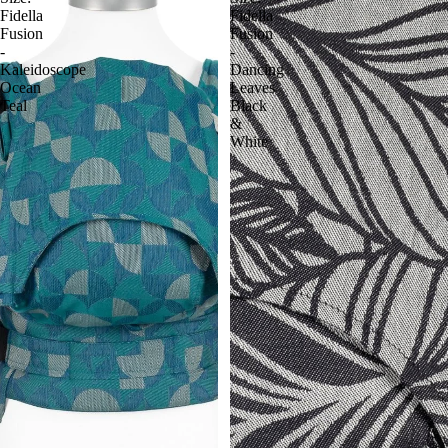
Fidella
Fidella
Fusion
Fusion
-
-
Kaleidoscope
Dancing
Ocean
Leaves
Teal
Black
&
White