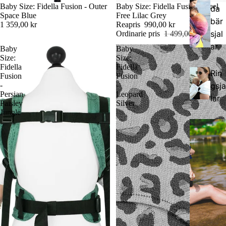
Baby Size: Fidella Fusion - Outer
Rea
Baby Size: Fidella Fusion - Feel
da
Space Blue
Free Lilac Grey
bär
1 359,00 kr
Reapris
990,00 kr
sjal
Ordinarie pris
1 499,00 kr
ar
Baby
Baby
Size:
Size:
Fidella
Fidella
Rin
Fusion
Fusion
-
-
gsja
Persian
Leopard
lar
Paisley
Silver
Jungle