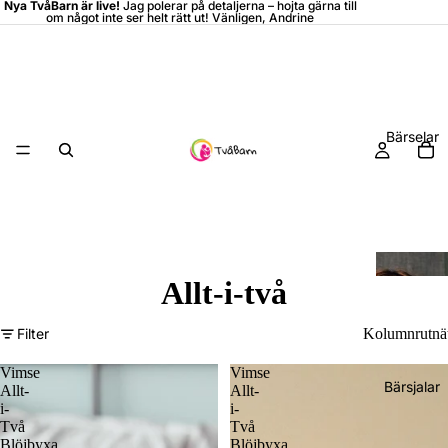
Nya TvåBarn är live!
Jag polerar på detaljerna –
hojta
gärna till
om något inte ser helt rätt ut! Vänligen, Andrine
Bärselar
Allt-i-två
Filter
Kolumnrutnä
Vimse
Vimse
Bärsjalar
Allt-
Allt-
i-
i-
Två
Två
Blöjbyxa
Blöjbyxa