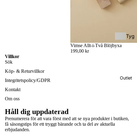
ksel
ol
ar
(För
skol
eåld
Tyg
er)
blöj
Vimse Allt-i-Två Blöjbyxa
199,00 kr
or &
Hyb
Villkor
Tillb
rids
Sök
ehör
elar
Köp- & Returvillkor
/
Outlet
Integritetspolicy/GDPR
Bam
Half
Kontakt
bufil
buc
tar
Om oss
kle
Håll dig uppdaterad
Håll
Bärs
Prenumerera för att vara först med att se nya produkter i butiken,
bar
kyd
få säsongstips för ett tryggt bärande och ta del av aktuella
Integritetspolicy
hygi
erbjudanden.
d &
Återbetalningspolicy