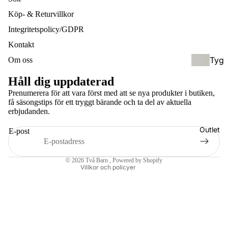
ksel
ol
Köp- & Returvillkor
ar
(För
Integritetspolicy/GDPR
skol
Kontakt
eåld
Tyg
Om oss
er)
blöj
Håll dig uppdaterad
or &
Hyb
Prenumerera för att vara först med att se nya produkter i butiken,
Tillb
få säsongstips för ett tryggt bärande och ta del av aktuella
rids
Integritetspolicy
ehör
erbjudanden.
elar
Återbetalningspolicy
/
Outlet
E-post
Användarvillkor
Bam
Half
Kontaktinformation
bufil
buc
© 2026
Två Barn
, Powered by Shopify
tar
kle
Villkor och policyer
Håll
Bärs
bar
kyd
hygi
d &