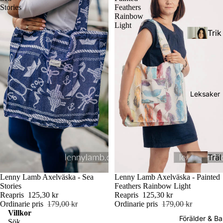
Stories
Feathers
Rainbow
Light
Trik
åsja
lar
Väv
Leksaker
da
bär
Tod
sjal
dler
ar
(Stö
Träl
rre
Rin
eks
barn
gsja
Rea
Lenny Lamb Axelväska - Sea
Rea
Lenny Lamb Axelväska - Painted
ake
)
lar
Stories
Feathers Rainbow Light
r
Reapris
125,30 kr
Reapris
125,30 kr
Ordinarie pris
179,00 kr
Ordinarie pris
179,00 kr
Pres
Villkor
Förälder & B
Doc
Sök
cho