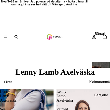
Nya TvåBarn är live!
Jag polerar på detaljerna –
hojta
gärna till
om något inte ser helt rätt ut! Vänligen, Andrine
Bärselar
Lenny Lamb Axelväska
Filter
Kolumnrutnä
Lenny
Lenny
Bärsjalar
Lamb
Lamb
Axelväska
Axelväska
-
-
Sea
Painted